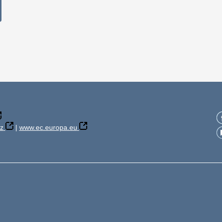
z
|
www.ec.europa.eu