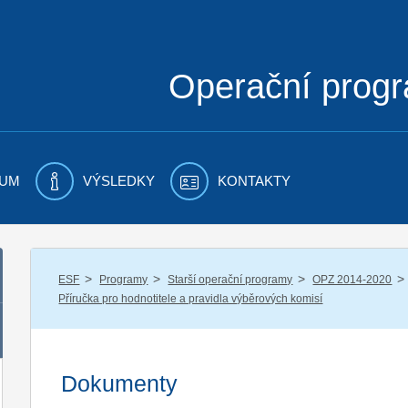
Operační prog
UM
VÝSLEDKY
KONTAKTY
/
/
/
/
ESF
Programy
Starší operační programy
OPZ 2014-2020
Příručka pro hodnotitele a pravidla výběrových komisí
Dokumenty