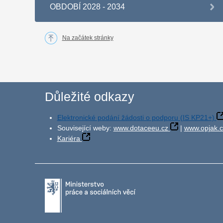
OBDOBÍ 2028 - 2034
Na začátek stránky
Důležité odkazy
Elektronické podání žádosti o podporu (IS KP21+)
Související weby:
www.dotaceeu.cz
|
www.opjak.c
Kariéra