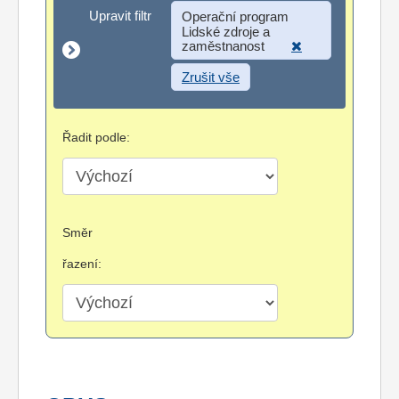
Upravit filtr
Upravit filtr
Operační program
Lidské zdroje a
zaměstnanost
Zrušit vše
Řadit podle:
Směr
řazení: