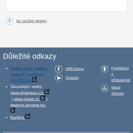
Na začátek stránky
Důležité odkazy
Elektronické podání
Prohlášení
Větší šance
žádosti o podporu
o
Youtube
(IS KP21+)
přístupnosti
Související weby:
Mapa
www.dotaceeu.cz
Stránek
|
www.opjak.cz
|
www.ec.europa.eu
Kariéra