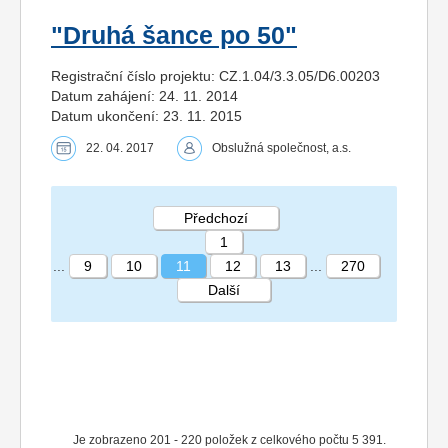
"Druhá šance po 50"
Registrační číslo projektu: CZ.1.04/3.3.05/D6.00203
Datum zahájení: 24. 11. 2014
Datum ukončení: 23. 11. 2015
22. 04. 2017
Obslužná společnost, a.s.
Předchozí
1
...
9
10
11
12
13
...
270
Další
STRÁNKA 11 270
Je zobrazeno 201 - 220 položek z celkového počtu 5 391.