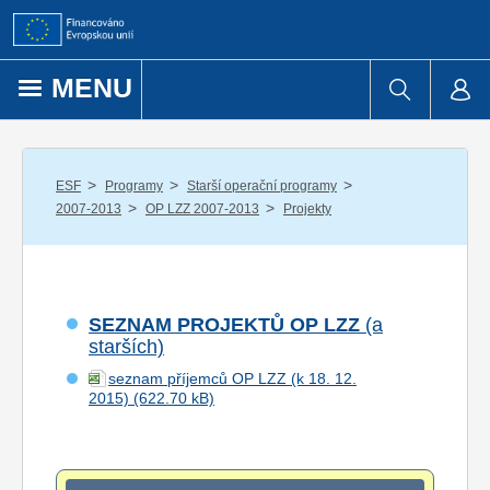
Přejít k obsahu
MENU
/
/
/
ESF
Programy
Starší operační programy
/
/
2007-2013
OP LZZ 2007-2013
Projekty
SEZNAM PROJEKTŮ OP LZZ
(a
starších)
seznam příjemců OP LZZ (k 18. 12.
2015)