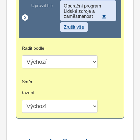
Upravit filtr
Upravit filtr
Operační program
Lidské zdroje a
zaměstnanost
Zrušit vše
Řadit podle:
Směr
řazení: