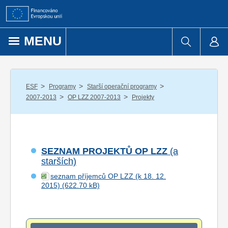
Přejít k obsahu
MENU
/
/
/
ESF
Programy
Starší operační programy
/
/
2007-2013
OP LZZ 2007-2013
Projekty
SEZNAM PROJEKTŮ OP LZZ
(a
starších)
seznam příjemců OP LZZ (k 18. 12.
2015)