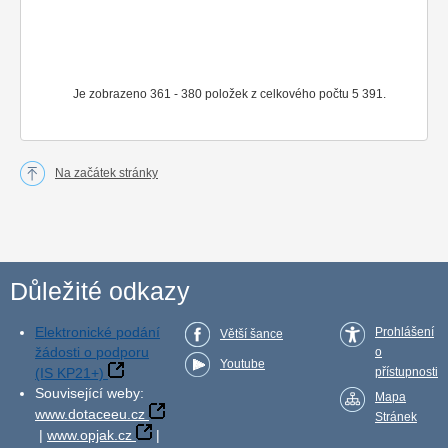
Je zobrazeno 361 - 380 položek z celkového počtu 5 391.
Na začátek stránky
Důležité odkazy
Elektronické podání
Prohlášení
Větší šance
žádosti o podporu
o
Youtube
(IS KP21+)
přístupnosti
Související weby:
Mapa
www.dotaceeu.cz
Stránek
|
www.opjak.cz
|