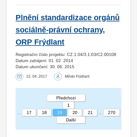
Plnění standardizace orgánů
sociálně-právní ochrany,
ORP Frýdlant
Registrační číslo projektu: CZ.1.04/3.1.03/C2.00108
Datum zahájení: 01. 02. 2014
Datum ukončení: 30. 06. 2015
22. 04. 2017
Město Frýdlant
Předchozí
1
...
17
18
19
20
21
...
270
Další
STRÁNKA 19 270