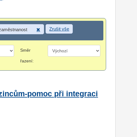
Zrušit vše
 zaměstnanost
Směr
řazení:
zincům-pomoc při integraci