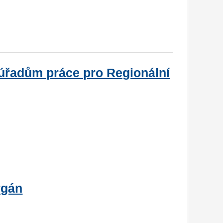
úřadům práce pro Regionální
rgán