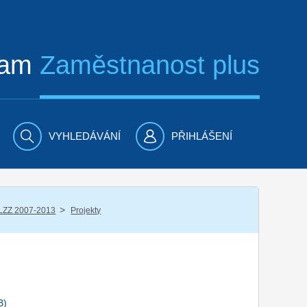
ram
Zaměstnanost plus
VYHLEDÁVÁNÍ
PŘIHLÁŠENÍ
/
LZZ 2007-2013
Projekty