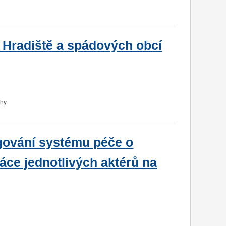
 Hradiště a spádových obcí
chy
ngování systému péče o
áce jednotlivých aktérů na