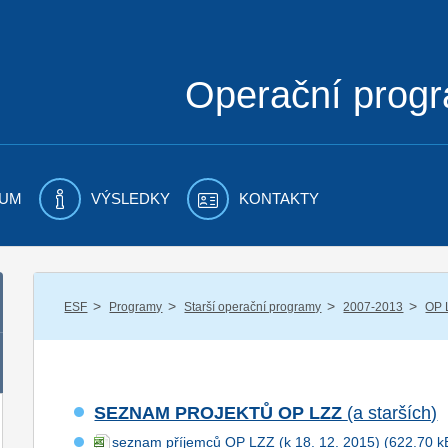
Operační prog
UM
VÝSLEDKY
KONTAKTY
/
/
/
/
ESF
Programy
Starší operační programy
2007-2013
OP 
SEZNAM PROJEKTŮ OP LZZ
(a starších)
seznam příjemců OP LZZ (k 18. 12. 2015)