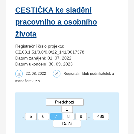
CESTIČKA ke sladění
pracovního a osobního
života
Registrační číslo projektu:
CZ.03.1.51/0.0/0.0/22_141/0017378
Datum zahájení: 01. 07. 2022
Datum ukončení: 30. 09. 2023
22. 08. 2022
Regionální klub podnikatelek a
manažerek, z.s.
Předchozí
1
...
5
6
7
8
9
...
489
Další
STRÁNKA 7 489