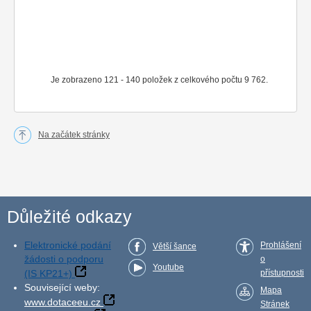
Je zobrazeno 121 - 140 položek z celkového počtu 9 762.
Na začátek stránky
Důležité odkazy
Elektronické podání
Prohlášení
Větší šance
žádosti o podporu
o
Youtube
(IS KP21+)
přístupnosti
Související weby:
Mapa
www.dotaceeu.cz
Stránek