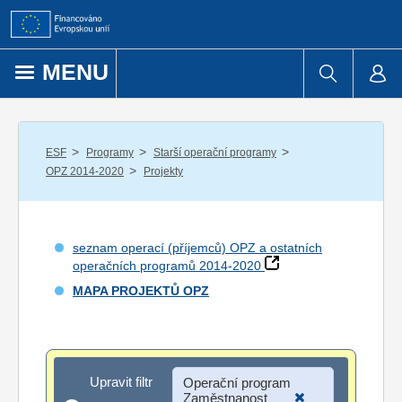
Přejít k obsahu
MENU
/
/
/
ESF
Programy
Starší operační programy
/
OPZ 2014-2020
Projekty
seznam operací (příjemců) OPZ a ostatních
operačních programů 2014-2020
MAPA PROJEKTŮ OPZ
Upravit filtr
Upravit filtr
Operační program
Zaměstnanost