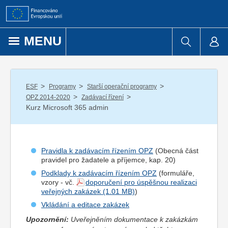
Přejít k obsahu
MENU
/
/
/
ESF
Programy
Starší operační programy
/
/
OPZ 2014-2020
Zadávací řízení
Kurz Microsoft 365 admin
Pravidla k zadávacím řízením OPZ
(Obecná část
pravidel pro
žadatel
e a
příjemce
, kap. 20)
Podklady k zadávacím řízením OPZ
(formuláře,
vzory - vč.
doporučení pro úspěšnou realizaci
veřejných zakázek
)
Vkládání a editace zakázek
Upozornění:
Uveřejněním dokumentace k zakázkám