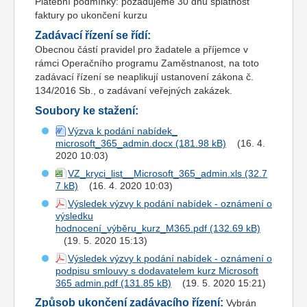
Platební podmínky: požadujeme 30 dnů splatnost
faktury po ukončení kurzu
Zadávací řízení se řídí:
Obecnou částí pravidel pro žadatele a příjemce v
rámci Operačního programu Zaměstnanost, na toto
zadávací řízení se neaplikují ustanovení zákona č.
134/2016 Sb., o zadávaní veřejných zakázek.
Soubory ke stažení:
Výzva k podání nabídek_
microsoft_365_admin.docx
(16. 4.
2020 10:03)
VZ_kryci_list__Microsoft_365_admin.xls
(16. 4. 2020 10:03)
Výsledek výzvy k podání nabídek - oznámení o
výsledku
hodnocení_výběru_kurz_M365.pdf
(19. 5. 2020 15:13)
Výsledek výzvy k podání nabídek - oznámení o
podpisu smlouvy s dodavatelem kurz Microsoft
365 admin.pdf
(19. 5. 2020 15:21)
Způsob ukončení zadávacího řízení:
Vybrán