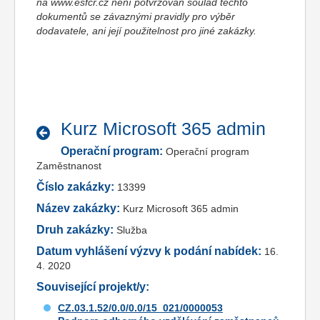
na www.esfcr.cz není potvrzován soulad těchto
dokumentů se závaznými pravidly pro výběr
dodavatele, ani její použitelnost pro jiné zakázky.
Kurz Microsoft 365 admin
Operační program:
Operační program
Zaměstnanost
Číslo zakázky:
13399
Název zakázky:
Kurz Microsoft 365 admin
Druh zakázky:
Služba
Datum vyhlášení výzvy k podání nabídek:
16.
4. 2020
Související projekt/y:
CZ.03.1.52/0.0/0.0/15_021/0000053