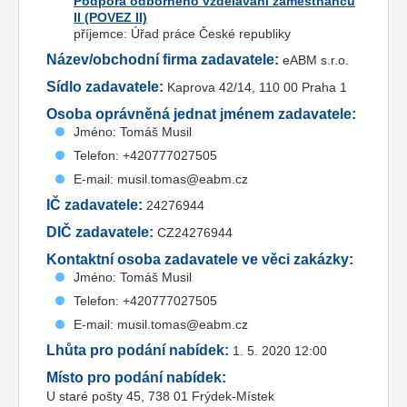
Podpora odborného vzdělávání zaměstnanců
II (POVEZ II)
příjemce: Úřad práce České republiky
Název/obchodní firma zadavatele:
eABM s.r.o.
Sídlo zadavatele:
Kaprova 42/14, 110 00 Praha 1
Osoba oprávněná jednat jménem zadavatele:
Jméno: Tomáš Musil
Telefon: +420777027505
E-mail: musil.tomas@eabm.cz
IČ zadavatele:
24276944
DIČ zadavatele:
CZ24276944
Kontaktní osoba zadavatele ve věci zakázky:
Jméno: Tomáš Musil
Telefon: +420777027505
E-mail: musil.tomas@eabm.cz
Lhůta pro podání nabídek:
1. 5. 2020 12:00
Místo pro podání nabídek:
U staré pošty 45, 738 01 Frýdek-Místek