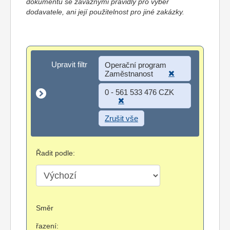
dokumentů se závaznými pravidly pro výběr
dodavatele, ani její použitelnost pro jiné zakázky.
Upravit filtr
Upravit filtr
Operační program
Zaměstnanost
0 - 561 533 476 CZK
Zrušit vše
Řadit podle:
Směr
řazení: