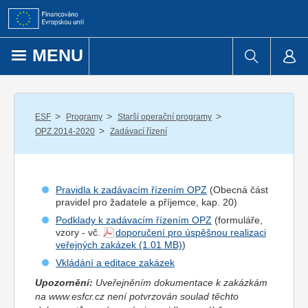
Přejít k obsahu
MENU
/
/
/
ESF
Programy
Starší operační programy
/
OPZ 2014-2020
Zadávací řízení
Pravidla k zadávacím řízením OPZ
(Obecná část
pravidel pro
žadatel
e a
příjemce
, kap. 20)
Podklady k zadávacím řízením OPZ
(formuláře,
vzory - vč.
doporučení pro úspěšnou realizaci
veřejných zakázek
)
Vkládání a editace zakázek
Upozornění:
Uveřejněním dokumentace k zakázkám
na www.esfcr.cz není potvrzován soulad těchto