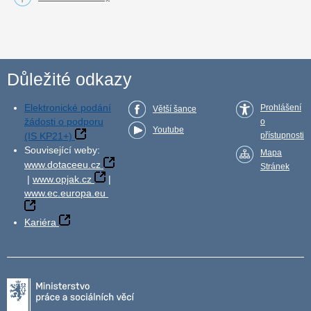
Důležité odkazy
Elektronické podání
Prohlášení
Větší šance
žádosti o podporu
o
Youtube
(IS KP21+)
přístupnosti
Související weby:
Mapa
www.dotaceeu.cz
Stránek
|
www.opjak.cz
|
www.ec.europa.eu
Kariéra