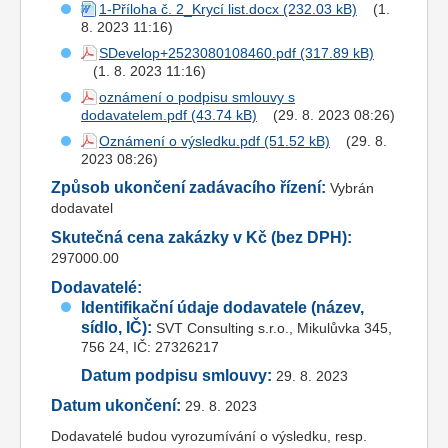
1-Příloha č. 2_Krycí list.docx
(1.
8. 2023 11:16)
SDevelop+2523080108460.pdf
(1. 8. 2023 11:16)
oznámení o podpisu smlouvy s
dodavatelem.pdf
(29. 8. 2023 08:26)
Oznámení o výsledku.pdf
(29. 8.
2023 08:26)
Způsob ukončení zadávacího řízení:
Vybrán
dodavatel
Skutečná cena zakázky v Kč (bez DPH):
297000.00
Dodavatelé:
Identifikační údaje dodavatele (název,
sídlo, IČ):
SVT Consulting s.r.o., Mikulůvka 345,
756 24, IČ: 27326217
Datum podpisu smlouvy:
29. 8. 2023
Datum ukončení:
29. 8. 2023
Dodavatelé budou vyrozumívání o výsledku, resp.