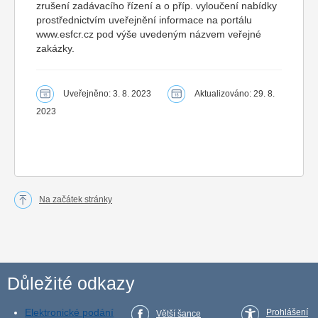
zrušení zadávacího řízení a o příp. vyloučení nabídky
prostřednictvím uveřejnění informace na portálu
www.esfcr.cz pod výše uvedeným názvem veřejné
zakázky.
Uveřejněno: 3. 8. 2023
Aktualizováno: 29. 8.
2023
Na začátek stránky
Důležité odkazy
Elektronické podání
Prohlášení
Větší šance