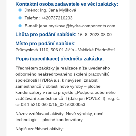
Kontaktní osoba zadavatele ve věci zakázky:
Jméno: Ing. Jana Myšková
Telefon: +420737216203
E-mail: jana.myskova@hydra-components.com
Lhůta pro podání nabídek:
16. 8. 2023 08:00
Místo pro podání nabídek:
Průmyslová 1110, 506 01 Jičín - Valdické Předměstí
Popis (specifikace) předmětu zakázky:
Předmětem zakázky je realizace níže uvedeného
odborného neakreditovaného školení pracovníků
společnosti HYDRA a.s. k navýšení znalostí
zaměstnanců v oblasti nové výroby – ploché
kondenzátory v rámci projektu ,,Podpora odborného
vzdělávání zaměstnanců II (dále jen POVEZ II), reg. č.
cz.03.1.5210.0/0.0/15_021/0000053.
Název vzdělávací aktivity: Nové výrobky, nové
technologie – ploché kondenzátory
Náplň vzdělávací aktivity: