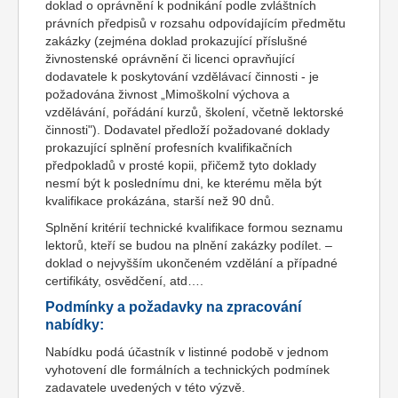
doklad o oprávnění k podnikání podle zvláštních
právních předpisů v rozsahu odpovídajícím předmětu
zakázky (zejména doklad prokazující příslušné
živnostenské oprávnění či licenci opravňující
dodavatele k poskytování vzdělávací činnosti - je
požadována živnost „Mimoškolní výchova a
vzdělávání, pořádání kurzů, školení, včetně lektorské
činnosti"). Dodavatel předloží požadované doklady
prokazující splnění profesních kvalifikačních
předpokladů v prosté kopii, přičemž tyto doklady
nesmí být k poslednímu dni, ke kterému měla být
kvalifikace prokázána, starší než 90 dnů.
Splnění kritérií technické kvalifikace formou seznamu
lektorů, kteří se budou na plnění zakázky podílet. –
doklad o nejvyšším ukončeném vzdělání a případné
certifikáty, osvědčení, atd….
Podmínky a požadavky na zpracování
nabídky:
Nabídku podá účastník v listinné podobě v jednom
vyhotovení dle formálních a technických podmínek
zadavatele uvedených v této výzvě.