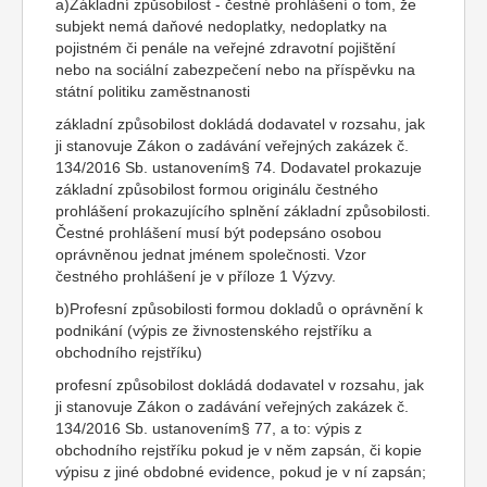
a)Základní způsobilost - čestné prohlášení o tom, že
subjekt nemá daňové nedoplatky, nedoplatky na
pojistném či penále na veřejné zdravotní pojištění
nebo na sociální zabezpečení nebo na příspěvku na
státní politiku zaměstnanosti
základní způsobilost dokládá dodavatel v rozsahu, jak
ji stanovuje Zákon o zadávání veřejných zakázek č.
134/2016 Sb. ustanovením§ 74. Dodavatel prokazuje
základní způsobilost formou originálu čestného
prohlášení prokazujícího splnění základní způsobilosti.
Čestné prohlášení musí být podepsáno osobou
oprávněnou jednat jménem společnosti. Vzor
čestného prohlášení je v příloze 1 Výzvy.
b)Profesní způsobilosti formou dokladů o oprávnění k
podnikání (výpis ze živnostenského rejstříku a
obchodního rejstříku)
profesní způsobilost dokládá dodavatel v rozsahu, jak
ji stanovuje Zákon o zadávání veřejných zakázek č.
134/2016 Sb. ustanovením§ 77, a to: výpis z
obchodního rejstříku pokud je v něm zapsán, či kopie
výpisu z jiné obdobné evidence, pokud je v ní zapsán;