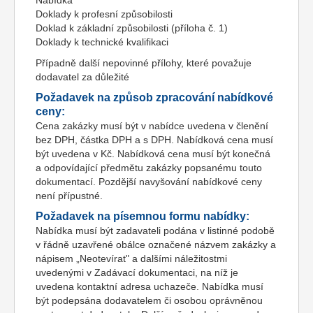
Nabídka
Doklady k profesní způsobilosti
Doklad k základní způsobilosti (příloha č. 1)
Doklady k technické kvalifikaci
Případně další nepovinné přílohy, které považuje
dodavatel za důležité
Požadavek na způsob zpracování nabídkové
ceny:
Cena zakázky musí být v nabídce uvedena v členění
bez DPH, částka DPH a s DPH. Nabídková cena musí
být uvedena v Kč. Nabídková cena musí být konečná
a odpovídající předmětu zakázky popsanému touto
dokumentací. Pozdější navyšování nabídkové ceny
není přípustné.
Požadavek na písemnou formu nabídky:
Nabídka musí být zadavateli podána v listinné podobě
v řádně uzavřené obálce označené názvem zakázky a
nápisem „Neotevírat" a dalšími náležitostmi
uvedenými v Zadávací dokumentaci, na níž je
uvedena kontaktní adresa uchazeče. Nabídka musí
být podepsána dodavatelem či osobou oprávněnou