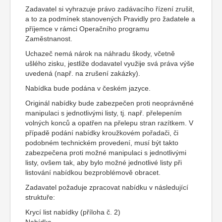
Zadavatel si vyhrazuje právo zadávacího řízení zrušit,
a to za podmínek stanovených Pravidly pro žadatele a
příjemce v rámci Operačního programu
Zaměstnanost.
Uchazeč nemá nárok na náhradu škody, včetně
ušlého zisku, jestliže dodavatel využije svá práva výše
uvedená (např. na zrušení zakázky).
Nabídka bude podána v českém jazyce.
Originál nabídky bude zabezpečen proti neoprávněné
manipulaci s jednotlivými listy, tj. např. přelepením
volných konců a opatřen na přelepu stran razítkem. V
případě podání nabídky kroužkovém pořadači, či
podobném technickém provedení, musí být takto
zabezpečena proti možné manipulaci s jednotlivými
listy, ovšem tak, aby bylo možné jednotlivé listy při
listování nabídkou bezproblémově obracet.
Zadavatel požaduje zpracovat nabídku v následující
struktuře:
Krycí list nabídky (příloha č. 2)