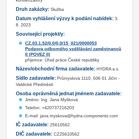
kondenzátory
Druh zakázky:
Služba
Datum vyhlášení výzvy k podání nabídek:
3.
8. 2023
Související projekt/y:
CZ.03.1.52/0.0/0.0/15_021/0000053
Podpora odborného vzdělávání zaměstnanců
II (POVEZ II)
příjemce: Úřad práce České republiky
Název/obchodní firma zadavatele:
HYDRA a.s.
Sídlo zadavatele:
Průmyslová 1110, 506 01 Jičín -
Valdické Předměstí
Osoba oprávněná jednat jménem zadavatele:
Jméno: Ing. Jana Myšková
Telefon: +420737216203
E-mail: jana.myskova@hydra-components.com
IČ zadavatele:
25610562
DIČ zadavatele:
CZ25610562