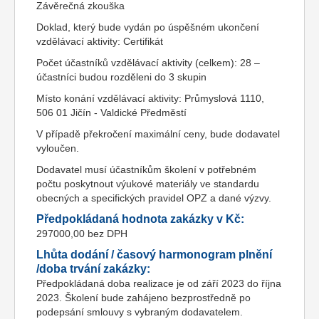
Závěrečná zkouška
Doklad, který bude vydán po úspěšném ukončení
vzdělávací aktivity: Certifikát
Počet účastníků vzdělávací aktivity (celkem): 28 –
účastníci budou rozděleni do 3 skupin
Místo konání vzdělávací aktivity: Průmyslová 1110,
506 01 Jičín - Valdické Předměstí
V případě překročení maximální ceny, bude dodavatel
vyloučen.
Dodavatel musí účastníkům školení v potřebném
počtu poskytnout výukové materiály ve standardu
obecných a specifických pravidel OPZ a dané výzvy.
Předpokládaná hodnota zakázky v Kč:
297000,00 bez DPH
Lhůta dodání / časový harmonogram plnění
/doba trvání zakázky:
Předpokládaná doba realizace je od září 2023 do října
2023. Školení bude zahájeno bezprostředně po
podepsání smlouvy s vybraným dodavatelem.