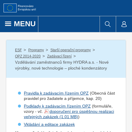
Přejít k obsahu
MENU
/
/
/
ESF
Programy
Starší operační programy
/
/
OPZ 2014-2020
Zadávací řízení
Vzdělávání zaměstnanců firmy HYDRA a.s. - Nové
výrobky, nové technologie – ploché kondenzátory
Pravidla k zadávacím řízením OPZ
(Obecná část
pravidel pro
žadatel
e a
příjemce
, kap. 20)
Podklady k zadávacím řízením OPZ
(formuláře,
vzory - vč.
doporučení pro úspěšnou realizaci
veřejných zakázek
)
Vkládání a editace zakázek