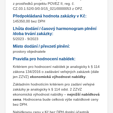
z prostředků projektu POVEZ II, reg. č.
CZ.03.1.52/0.0/0.0/15_021/0000053 z OPZ.
Předpokládaná hodnota zakázky v Kč:
145350,00 bez DPH
Lhůta dodání / časový harmonogram plnění
/doba trvání zakázky:
5/2023 - 9/2023
Místo dodání / převzetí plnění:
prostory objednatele
Pravidla pro hodnocení nabídek:
Kritériem pro hodnocení nabídek je analogicky k § 114
zákona 134/2016 o zadávání veřejných zakázek (dále
jen ZZVZ)
ekonomická výhodnost nabídky
.
Základním hodnotícím kritériem pro zadání veřejné
zakázky je analogicky k § 114 odst. 2 ZZVZ
ekonomická výhodnost nabídky –
nejnižší nabídková
cena
. Hodnocena bude celková výše nabídkové ceny
bez DPH.
Nabídkovou cenu v Kč bez DPH doplní účastník