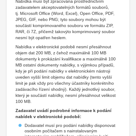
Nabídka musí být zpracována prostřednictvím
zadavatelem akceptovatelných formátů souborů,
tj. Microsoft Office (Word, Excel), Open Office, PDF,
JPEG, GIF, nebo PNG; tyto soubory mohou být
součástí komprimovaného souboru ve formátu ZIP,
RAR, či 7Z, přičemž takovýto komprimovaný soubor
nesmí být opatřen heslem.
Nabídka v elektronické podobě nesmí přesáhnout
objem dat 200 MB, z čehož maximálně 100 MB
dokumenty k prokázání kvalifikace a maximálně 100
MB ostatní dokumenty nabídky, s výjimkou případů,
kdy je při podání nabídky v elektronickém nástroji
uveden vyšší limit objemu dat nabídky (tento vyšší
limit je pak vždy pro všechny účastníky konkrétního
zadávacího řízení shodný). Každý jednotlivý soubor,
který je součástí nabídky, nesmí přesáhnout velikost
100 MB.
Zadavatel uvádí podrobné informace k podání
nabídek v elektronické podobě:
Dodavatel musí pro podání nabídky disponovat
osobním počítačem s nainstalovaným