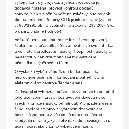
výkonu kontroly projektu, z jehož prostředků je
dodávka hrazena, provést kontrolu dokladů
souvisejících s plněním veřejné zakázky, a to po dobu
danou právními předpisy ČR k jejich archivaci (zákon
č. 563/1991 Sb., o účetnictví, a zákon č. 235/2004 Sb.,
o dani z přidané hodnoty).
Veškeré podstatné informace k zajištění poptávaných
školení musí účastník sdělit zadavateli ve své nabídce
a ve lhůtě k předložení nabídky. Neúplnost nabídky či
nejasnosti v nabídce mohou vést k vyloučení
účastníka z výběrového řízení.
O výsledku výběrového řízení budou účastníci
neprodleně písemně informováni prostřednictvím
elektronického nástroje Tender arena.
Zadavatel si vyhrazuje právo toto výběrové řízení před
jeho ukončením zrušit i bez uvedení důvodu nebo
všechny přijaté nabídky odmítnout. V případě zrušení
či neuzavření smlouvy s vybraným dodavatelem,
nevzniká žádnému z účastníků nárok na náhradu
škody ani úhradu jakýchkoliv nákladů souvisejících s
účastí účastníků v tomto výběrovém řízení.