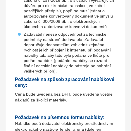
zákona č. 297/2016 Sb., o službách vytvářejících
důvěru pro elektronické transakce, ve znění
pozdějších předpisů, popř. se musí jednat o
autorizovaně konvertovaný dokument ve smyslu
zákona č. 300/2008 Sb., o elektronických
úkonech a autorizované konverzi dokumentů.
Zadavatel nenese odpovědnost za technické
podmínky na straně dodavatele. Zadavatel
doporučuje dodavatelům zohlednit zejména
rychlost jejich připojení k internetu při podávání
nabídky tak, aby tato byla podána ve lhůtě pro
podání nabídek (podáním nabídky se rozumí
finální odeslání nabídky do nástroje po nahrání
veškerých příloh).
Požadavek na způsob zpracování nabídkové
ceny:
Cena bude uvedena bez DPH, bude uvedena včetně
nákladů za školící materiály.
Požadavek na písemnou formu nabídky:
Nabídku podá dodavatel elektronicky prostřednictvím
elektronického nástroje Tender arena (dále jen