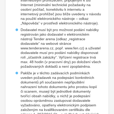
internetovým prohlížečem, připojeným k síti
Internet (minimální technické požadavky na
osobní počítač, konektivitu k internetu a
internetový prohlížeč jsou blíže uvedeny v návodu
na použití elektronického nástroje – odkaz
„Nápověda“ v prostředí elektronického nástroje).
Dodavatel musí být pro možnost podání nabídky
registrován jako dodavatel v elektronickém
nástroji Tender arena (odkaz „registrace
dodavatele“ na webové stránce
www.tenderarena.cz, popř. www.fen.cz) a uživatel
dodavatele musí pro podání nabídky disponovat
rolí „účastník zakázky“. Vyřízení registrace trvá
max. 48 hodin (v pracovní dny) po doložení všech
požadovaných dokladů a není zpoplatněna.
Pakliže je v těchto zadávacích podmínkách
uveden požadavek na podepsání konkrétních
dokumentů při současném nepřipuštění
nahrazení tohoto dokumentu jeho prostou kopií
či scanem, musejí být jednotlivé dokumenty
tvořící obsah nabídky, u nichž je podepsání
osobou oprávněnou zastupovat dodavatele
vyžadováno, opatřeny elektronickým podpisem
založeným na kvalifikovaném certifikátu dle