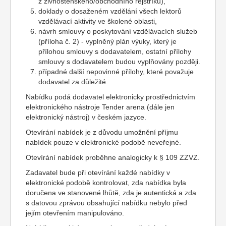
z živnostenského/obchodního rejstříku),
doklady o dosaženém vzdělání všech lektorů
vzdělávací aktivity ve školené oblasti,
návrh smlouvy o poskytování vzdělávacích služeb
(příloha č. 2) - vyplněný plán výuky, který je
přílohou smlouvy s dodavatelem, ostatní přílohy
smlouvy s dodavatelem budou vyplňovány později.
případné další nepovinné přílohy, které považuje
dodavatel za důležité.
Nabídku podá dodavatel elektronicky prostřednictvím
elektronického nástroje Tender arena (dále jen
elektronický nástroj) v českém jazyce.
Otevírání nabídek je z důvodu umožnění příjmu
nabídek pouze v elektronické podobě neveřejné.
Otevírání nabídek proběhne analogicky k § 109 ZZVZ.
Zadavatel bude při otevírání každé nabídky v
elektronické podobě kontrolovat, zda nabídka byla
doručena ve stanovené lhůtě, zda je autentická a zda
s datovou zprávou obsahující nabídku nebylo před
jejím otevřením manipulováno.