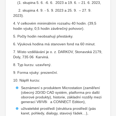
(1. skupina 5. 6. -6. 6. 2023 a 19. 6. – 21. 6. 2023,
2. skupina 4. 9. - 5. 9. 2023 a 25. 9. – 27. 9.
2023).
4. V celkovém minimálním rozsahu 40 hodin. (39,5
hodin výuky, 0,5 hodin závěrečný pohovor).
5. Počty hodin neobsahují přestávky.
6. Výuková hodina má stanoven fond na 60 minut.
7. Místo vzdělávání je o. z. DARKOV, Stonavská 2179,
Doly, 735 06 Karviná.
8. Typ kurzu: uzavřený.
9. Forma výuky: prezenční.
10. Náplň kurzu:
Seznámení s produktem Microstation (zaměření
(obecný 2D/3D CAD systém, platforma pro další
oborové produkty), historie, základní rozdíly mezi
generací V8/V8i a CONNECT Edition),
uživatelské prostředí (struktura prostředí (pás
karet, pohledy, dialogy, stavový řádek…),