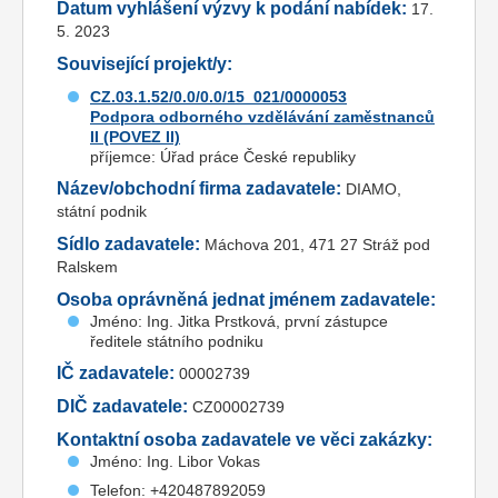
Datum vyhlášení výzvy k podání nabídek:
17.
5. 2023
Související projekt/y:
CZ.03.1.52/0.0/0.0/15_021/0000053
Podpora odborného vzdělávání zaměstnanců
II (POVEZ II)
příjemce: Úřad práce České republiky
Název/obchodní firma zadavatele:
DIAMO,
státní podnik
Sídlo zadavatele:
Máchova 201, 471 27 Stráž pod
Ralskem
Osoba oprávněná jednat jménem zadavatele:
Jméno: Ing. Jitka Prstková, první zástupce
ředitele státního podniku
IČ zadavatele:
00002739
DIČ zadavatele:
CZ00002739
Kontaktní osoba zadavatele ve věci zakázky:
Jméno: Ing. Libor Vokas
Telefon: +420487892059