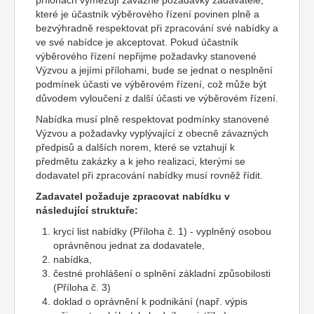
přílohách vymezují závazné požadavky zadavatele,
které je účastník výběrového řízení povinen plně a
bezvýhradně respektovat při zpracování své nabídky a
ve své nabídce je akceptovat. Pokud účastník
výběrového řízení nepřijme požadavky stanovené
Výzvou a jejími přílohami, bude se jednat o nesplnění
podmínek účasti ve výběrovém řízení, což může být
důvodem vyloučení z další účasti ve výběrovém řízení.
Nabídka musí plně respektovat podmínky stanovené
Výzvou a požadavky vyplývající z obecně závazných
předpisů a dalších norem, které se vztahují k
předmětu zakázky a k jeho realizaci, kterými se
dodavatel při zpracování nabídky musí rovněž řídit.
Zadavatel požaduje zpracovat nabídku v
následující struktuře:
krycí list nabídky (Příloha č. 1) - vyplněný osobou
oprávněnou jednat za dodavatele,
nabídka,
čestné prohlášení o splnění základní způsobilosti
(Příloha č. 3)
doklad o oprávnění k podnikání (např. výpis