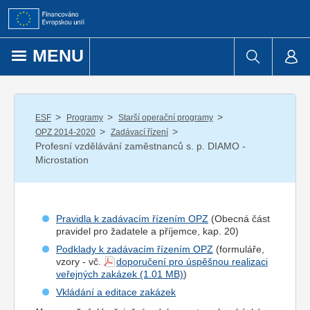
Přejít k obsahu
MENU
/
/
/
ESF
Programy
Starší operační programy
/
/
OPZ 2014-2020
Zadávací řízení
Profesní vzdělávání zaměstnanců s. p. DIAMO -
Microstation
Pravidla k zadávacím řízením OPZ
(Obecná část
pravidel pro
žadatel
e a
příjemce
, kap. 20)
Podklady k zadávacím řízením OPZ
(formuláře,
vzory - vč.
doporučení pro úspěšnou realizaci
veřejných zakázek
)
Vkládání a editace zakázek