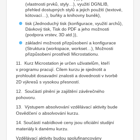
(vlastnosti prvků, styly…), využití DGNLIB,
přehled dostupných stylů a jejich použití (textové,
kótovací…), buňky a knihovny buněk),
tisk (Jednoduchý tisk (konfigurace, využití archů),
Dávkový tisk, Tisk do PDF a jeho možnosti
(podpora vrstev, 3D atd.)),
základní možnosti přizpůsobení a konfigurace
(Struktura (workspace, workset…), Možnosti
přizpůsobení prostředí Microstationu.
11. Kurz Microstation je určen uživatelům, kteří
v programu pracují. Cílem kurzu je sjednotit a
prohloubit dosavadní znalosti a dovednosti v tvorbě
2D výkresů s vysokou přesností.
12. Součástí plnění je zajištění závěrečného
pohovoru.
13. Výstupem absolvování vzdělávací aktivity bude
Osvědčení o absolvování kurzu.
14. Součástí nabídkové ceny jsou oficiální studijní
materiály k danému kurzu.
Vzdělávací aktivity budou spolufinancovány