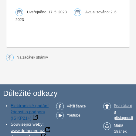
Uveřejněno: 17. 5. 2023
Aktualizováno: 2. 6.
2023
Na začátek stránky
Důležité odkazy
Elektronické podání
Prohlášení
Větší šance
žádosti o podporu
o
Youtube
(IS KP21+)
přístupnosti
Související weby:
Mapa
www.dotaceeu.cz
Stránek