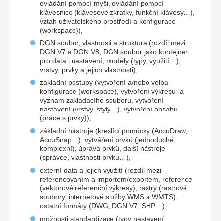
ovládání pomocí myši, ovládání pomocí
klávesnice (klávesové zkratky, funkční klávesy…),
vztah uživatelského prostředí a konfigurace
(workspace)),
DGN soubor, vlastnosti a struktura (rozdíl mezi
DGN V7 a DGN V8, DGN soubor jako kontejner
pro data i nastavení, modely (typy, využití…),
vrstvy, prvky a jejich vlastnosti),
základní postupy (vytvoření a/nebo volba
konfigurace (workspace), vytvoření výkresu a
význam zakládacího souboru, vytvoření
nastavení (vrstvy, styly…), vytvoření obsahu
(práce s prvky)),
základní nástroje (kreslící pomůcky (AccuDraw,
AccuSnap…), vytváření prvků (jednoduché,
komplexní), úprava prvků, další nástroje
(správce, vlastnosti prvku…),
externí data a jejich využití (rozdíl mezi
referencováním a importem/exportem, reference
(vektorové referenční výkresy), rastry (rastrové
soubory, internetové služby WMS a WMTS),
ostatní formáty (DWG, DGN V7, SHP…),
možnosti standardizace (typy nastavení