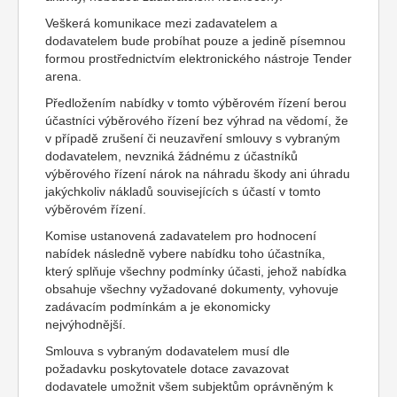
Veškerá komunikace mezi zadavatelem a
dodavatelem bude probíhat pouze a jedině písemnou
formou prostřednictvím elektronického nástroje Tender
arena.
Předložením nabídky v tomto výběrovém řízení berou
účastníci výběrového řízení bez výhrad na vědomí, že
v případě zrušení či neuzavření smlouvy s vybraným
dodavatelem, nevzniká žádnému z účastníků
výběrového řízení nárok na náhradu škody ani úhradu
jakýchkoliv nákladů souvisejících s účastí v tomto
výběrovém řízení.
Komise ustanovená zadavatelem pro hodnocení
nabídek následně vybere nabídku toho účastníka,
který splňuje všechny podmínky účasti, jehož nabídka
obsahuje všechny vyžadované dokumenty, vyhovuje
zadávacím podmínkám a je ekonomicky
nejvýhodnější.
Smlouva s vybraným dodavatelem musí dle
požadavku poskytovatele dotace zavazovat
dodavatele umožnit všem subjektům oprávněným k