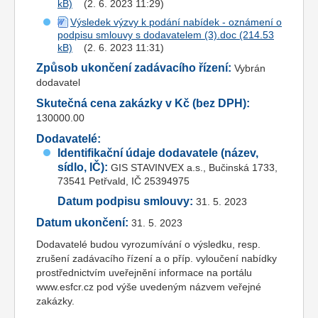
(2. 6. 2023 11:29)
Výsledek výzvy k podání nabídek - oznámení o
podpisu smlouvy s dodavatelem (3).doc
(2. 6. 2023 11:31)
Způsob ukončení zadávacího řízení:
Vybrán
dodavatel
Skutečná cena zakázky v Kč (bez DPH):
130000.00
Dodavatelé:
Identifikační údaje dodavatele (název,
sídlo, IČ):
GIS STAVINVEX a.s., Bučinská 1733,
73541 Petřvald, IČ 25394975
Datum podpisu smlouvy:
31. 5. 2023
Datum ukončení:
31. 5. 2023
Dodavatelé budou vyrozumívání o výsledku, resp.
zrušení zadávacího řízení a o příp. vyloučení nabídky
prostřednictvím uveřejnění informace na portálu
www.esfcr.cz pod výše uvedeným názvem veřejné
zakázky.