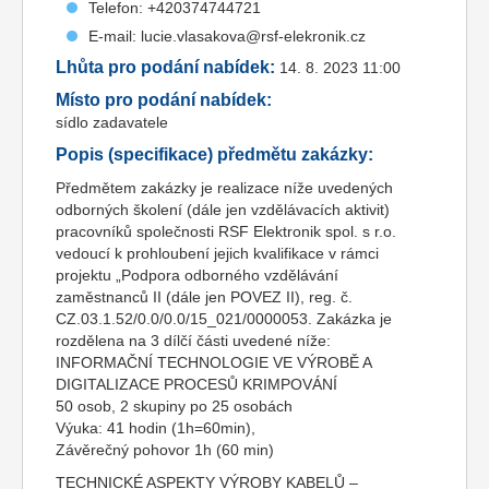
Telefon: +420374744721
E-mail: lucie.vlasakova@rsf-elekronik.cz
Lhůta pro podání nabídek:
14. 8. 2023 11:00
Místo pro podání nabídek:
sídlo zadavatele
Popis (specifikace) předmětu zakázky:
Předmětem zakázky je realizace níže uvedených
odborných školení (dále jen vzdělávacích aktivit)
pracovníků společnosti RSF Elektronik spol. s r.o.
vedoucí k prohloubení jejich kvalifikace v rámci
projektu „Podpora odborného vzdělávání
zaměstnanců II (dále jen POVEZ II), reg. č.
CZ.03.1.52/0.0/0.0/15_021/0000053. Zakázka je
rozdělena na 3 dílčí části uvedené níže:
INFORMAČNÍ TECHNOLOGIE VE VÝROBĚ A
DIGITALIZACE PROCESŮ KRIMPOVÁNÍ
50 osob, 2 skupiny po 25 osobách
Výuka: 41 hodin (1h=60min),
Závěrečný pohovor 1h (60 min)
TECHNICKÉ ASPEKTY VÝROBY KABELŮ –