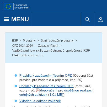
Přejít k obsahu
MENU
/
/
/
ESF
Programy
Starší operační programy
/
/
OPZ 2014-2020
Zadávací řízení
Vzdělávání low-skills zaměstnanců společnosti RSF
Elektronik spol. s r.o.
Pravidla k zadávacím řízením OPZ
(Obecná část
pravidel pro
žadatel
e a
příjemce
, kap. 20)
Podklady k zadávacím řízením OPZ
(formuláře,
vzory - vč.
doporučení pro úspěšnou realizaci
veřejných zakázek
)
Vkládání a editace zakázek