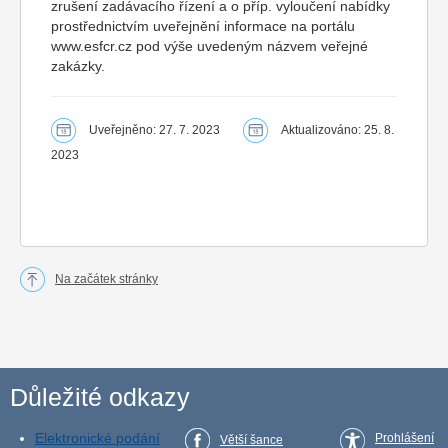
zrušení zadávacího řízení a o příp. vyloučení nabídky
prostřednictvím uveřejnění informace na portálu
www.esfcr.cz pod výše uvedeným názvem veřejné
zakázky.
Uveřejněno: 27. 7. 2023
Aktualizováno: 25. 8.
2023
Na začátek stránky
Důležité odkazy
Elektronické podání
Prohlášení
Větší šance