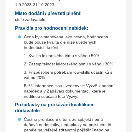
1.9.2023-31.10.2023
Místo dodání / převzetí plnění:
sídlo zadavatele
Pravidla pro hodnocení nabídek:
Cena byla stanovena jako pevná, hodnocena
bude pouze kvalita dle níže uvedených
hodnotících kritérií.
1. Kvalita lektorského týmu s váhou 50%
2. Zastupitelnost lektorského týmu s váhou 30%
3. Přizpůsobení potřebám low-skills účastníků s
váhou 20%
Bližší informace jsou uvedeny ve Výzvě k podání
nabídek a v Zadávací dokumentaci, která je
nedílnou součástí této Výzvy.
Požadavky na prokázání kvalifikace
dodavatele:
Čestné prohlášení o tom, že subjekt nemá
daňové nedoplatky, nedoplatky na pojistném či
penále na veřejné zdravotní pojištění nebo na