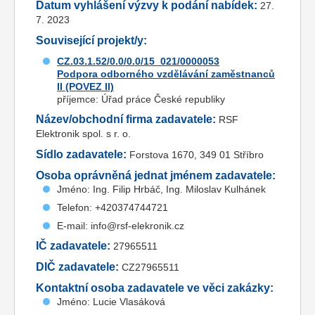
Datum vyhlášení výzvy k podání nabídek:
27.
7. 2023
Související projekt/y:
CZ.03.1.52/0.0/0.0/15_021/0000053
Podpora odborného vzdělávání zaměstnanců
II (POVEZ II)
příjemce: Úřad práce České republiky
Název/obchodní firma zadavatele:
RSF
Elektronik spol. s r. o.
Sídlo zadavatele:
Forstova 1670, 349 01 Stříbro
Osoba oprávněná jednat jménem zadavatele:
Jméno: Ing. Filip Hrbáč, Ing. Miloslav Kulhánek
Telefon: +420374744721
E-mail: info@rsf-elekronik.cz
IČ zadavatele:
27965511
DIČ zadavatele:
CZ27965511
Kontaktní osoba zadavatele ve věci zakázky:
Jméno: Lucie Vlasáková