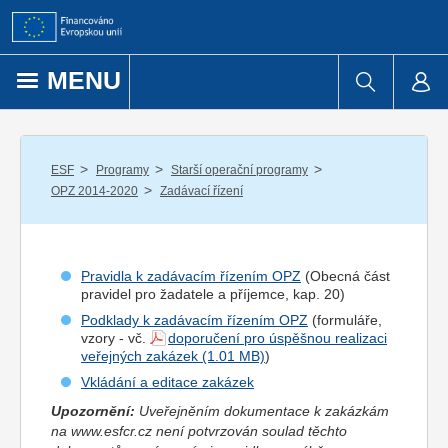
Přejít k obsahu
MENU
/
/
/
ESF
Programy
Starší operační programy
/
OPZ 2014-2020
Zadávací řízení
Pravidla k zadávacím řízením OPZ
(Obecná část
pravidel pro
žadatel
e a
příjemce
, kap. 20)
Podklady k zadávacím řízením OPZ
(formuláře,
vzory - vč.
doporučení pro úspěšnou realizaci
veřejných zakázek
)
Vkládání a editace zakázek
Upozornění:
Uveřejněním dokumentace k zakázkám
na www.esfcr.cz není potvrzován soulad těchto