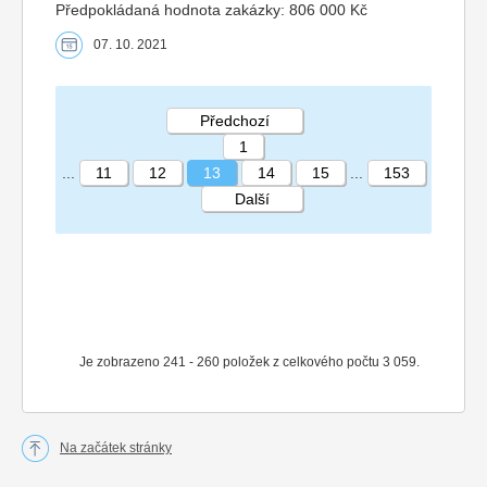
Předpokládaná hodnota zakázky: 806 000 Kč
07. 10. 2021
Předchozí
1
...
11
12
13
14
15
...
153
Další
STRÁNKA 13 153
Je zobrazeno 241 - 260 položek z celkového počtu 3 059.
Na začátek stránky