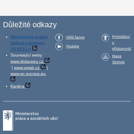
Důležité odkazy
Elektronické podání
Prohlášení
Větší šance
žádosti o podporu
o
Youtube
(IS KP21+)
přístupnosti
Související weby:
Mapa
www.dotaceeu.cz
Stránek
|
www.opjak.cz
|
www.ec.europa.eu
Kariéra