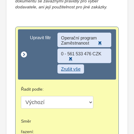
dokumentů se závaznými pravidly pro výběr
dodavatele, ani její použitelnost pro jiné zakázky.
Upravit filtr
Upravit filtr
Operační program
Zaměstnanost
0 - 561 533 476 CZK
Zrušit vše
Řadit podle:
Směr
řazení: