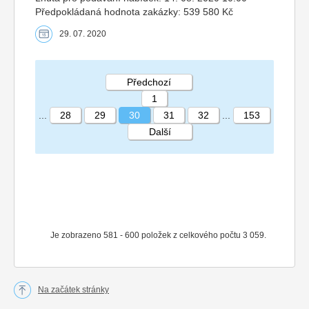
Předpokládaná hodnota zakázky: 539 580 Kč
29. 07. 2020
Předchozí
1
...
28
29
30
31
32
...
153
Další
STRÁNKA 30 153
Je zobrazeno 581 - 600 položek z celkového počtu 3 059.
Na začátek stránky