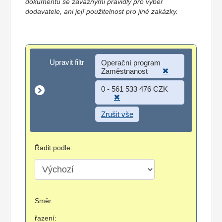
dokumentů se závaznými pravidly pro výběr
dodavatele, ani její použitelnost pro jiné zakázky.
Upravit filtr
Upravit filtr
Operační program
Zaměstnanost
0 - 561 533 476 CZK
Zrušit vše
Řadit podle:
Směr
řazení: