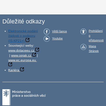
Důležité odkazy
Elektronické podání
Prohlášení
Větší šance
žádosti o podporu
o
Youtube
(IS KP21+)
přístupnosti
Související weby:
Mapa
www.dotaceeu.cz
Stránek
|
www.opjak.cz
|
www.ec.europa.eu
Kariéra