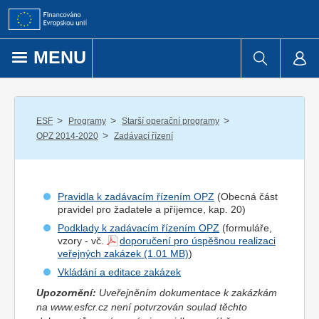
Přejít k obsahu
MENU
/
/
/
ESF
Programy
Starší operační programy
/
OPZ 2014-2020
Zadávací řízení
Pravidla k zadávacím řízením OPZ
(Obecná část
pravidel pro
žadatel
e a
příjemce
, kap. 20)
Podklady k zadávacím řízením OPZ
(formuláře,
vzory - vč.
doporučení pro úspěšnou realizaci
veřejných zakázek
)
Vkládání a editace zakázek
Upozornění:
Uveřejněním dokumentace k zakázkám
na www.esfcr.cz není potvrzován soulad těchto