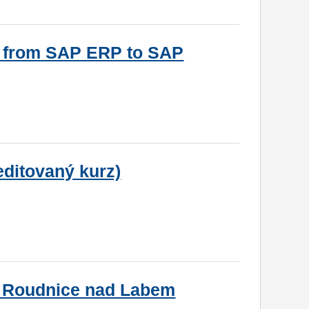
g from SAP ERP to SAP
editovaný kurz)
a Roudnice nad Labem