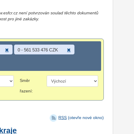
esfcr.cz není potvrzován soulad těchto dokumentů
nost pro jiné zakázky.
0 - 561 533 476 CZK
Směr
řazení:
RSS
(otevře nové okno)
kraje