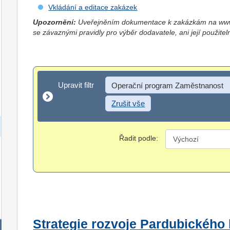
Vkládání a editace zakázek
Upozornění:
Uveřejněním dokumentace k zakázkám na www.
se závaznými pravidly pro výběr dodavatele, ani její použitel
Upravit filtr
Upravit filtr
Operační program Zaměstnanost
Zrušit vše
Řadit podle:
Strategie rozvoje Pardubického 