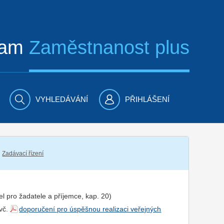
ram
Zaměstnanost plus
VYHLEDÁVÁNÍ
PŘIHLÁŠENÍ
Zadávací řízení
el pro
žadatel
e a
příjemce
, kap. 20)
 vč.
doporučení pro úspěšnou realizaci veřejných