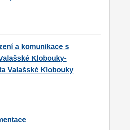
ízení a komunikace s
Valašské Klobouky-
ta Valašské Klobouky
umentace