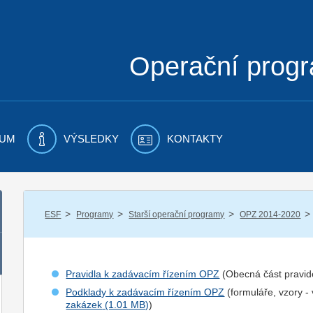
Operační prog
UM
VÝSLEDKY
KONTAKTY
/
/
/
/
ESF
Programy
Starší operační programy
OPZ 2014-2020
Pravidla k zadávacím řízením OPZ
(Obecná část pravid
Podklady k zadávacím řízením OPZ
(formuláře, vzory -
zakázek
)