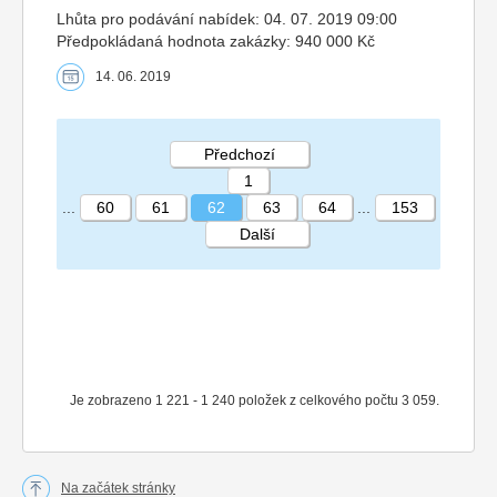
Lhůta pro podávání nabídek: 04. 07. 2019 09:00
Předpokládaná hodnota zakázky: 940 000 Kč
14. 06. 2019
Předchozí
1
...
60
61
62
63
64
...
153
Další
STRÁNKA 62 153
Je zobrazeno 1 221 - 1 240 položek z celkového počtu 3 059.
Na začátek stránky