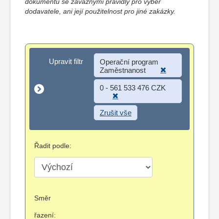
dokumentů se závaznými pravidly pro výběr
dodavatele, ani její použitelnost pro jiné zakázky.
Upravit filtr
Upravit filtr
Operační program
Zaměstnanost
0 - 561 533 476 CZK
Zrušit vše
Řadit podle:
Směr
řazení: