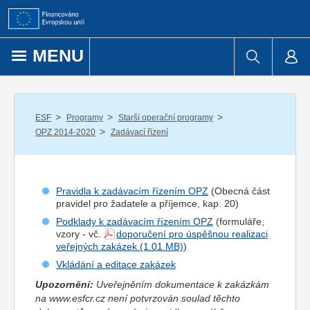
Přejít k obsahu
MENU
/
/
/
ESF
Programy
Starší operační programy
/
OPZ 2014-2020
Zadávací řízení
Pravidla k zadávacím řízením OPZ
(Obecná část
pravidel pro
žadatel
e a
příjemce
, kap. 20)
Podklady k zadávacím řízením OPZ
(formuláře,
vzory - vč.
doporučení pro úspěšnou realizaci
veřejných zakázek
)
Vkládání a editace zakázek
Upozornění:
Uveřejněním dokumentace k zakázkám
na www.esfcr.cz není potvrzován soulad těchto