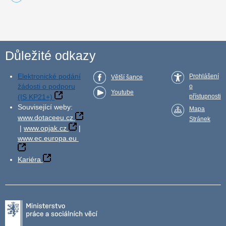
Důležité odkazy
Elektronické podání
Prohlášení
Větší šance
žádosti o podporu
o
Youtube
(IS KP21+)
přístupnosti
Související weby:
Mapa
www.dotaceeu.cz
Stránek
|
www.opjak.cz
|
www.ec.europa.eu
Kariéra