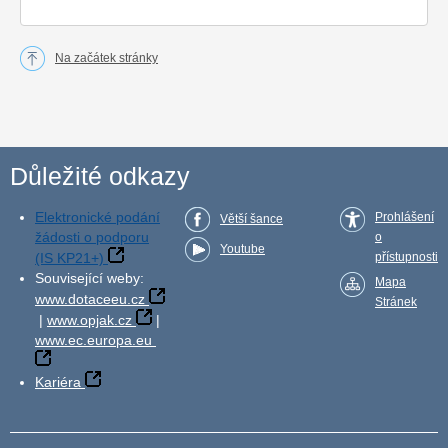
Na začátek stránky
Důležité odkazy
Elektronické podání
Prohlášení
Větší šance
žádosti o podporu
o
Youtube
(IS KP21+)
přístupnosti
Související weby:
Mapa
www.dotaceeu.cz
Stránek
|
www.opjak.cz
|
www.ec.europa.eu
Kariéra