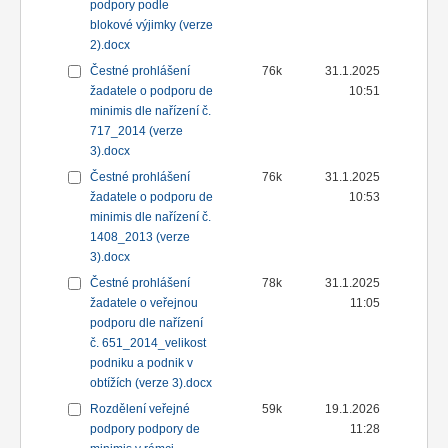
podpory podle
blokové výjimky (verze
2).docx
Čestné prohlášení
76k
31.1.2025
žadatele o podporu de
10:51
minimis dle nařízení č.
717_2014 (verze
3).docx
Čestné prohlášení
76k
31.1.2025
žadatele o podporu de
10:53
minimis dle nařízení č.
1408_2013 (verze
3).docx
Čestné prohlášení
78k
31.1.2025
žadatele o veřejnou
11:05
podporu dle nařízení
č. 651_2014_velikost
podniku a podnik v
obtížích (verze 3).docx
Rozdělení veřejné
59k
19.1.2026
podpory podpory de
11:28