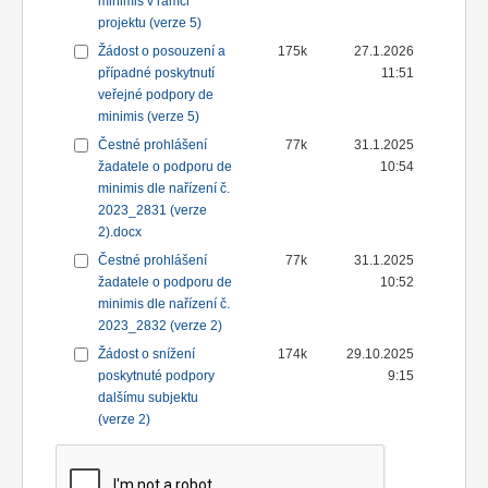
minimis v rámci
projektu (verze 5)
Žádost o posouzení a
175k
27.1.2026
případné poskytnutí
11:51
veřejné podpory de
minimis (verze 5)
Čestné prohlášení
77k
31.1.2025
žadatele o podporu de
10:54
minimis dle nařízení č.
2023_2831 (verze
2).docx
Čestné prohlášení
77k
31.1.2025
žadatele o podporu de
10:52
minimis dle nařízení č.
2023_2832 (verze 2)
Žádost o snížení
174k
29.10.2025
poskytnuté podpory
9:15
dalšímu subjektu
(verze 2)