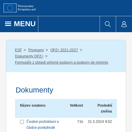
Přejít k obsahu
MENU
/
/
/
ESF
Programy
OPZ+ 2021-2027
/
Dokumenty OPZ+
Formuláře z oblasti veřejné podpory a podpory de minimis
Dokumenty
Název souboru
Velikost
Poslední
změna
Čestné prohlášení o
71k
31.5.2024 9:02
částce poskytnuté