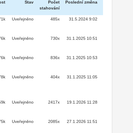
ost
Stav
Počet
Poslední změna
stahování
71k
Uveřejněno
485x
31.5.2024 9:02
76k
Uveřejněno
730x
31.1.2025 10:51
76k
Uveřejněno
836x
31.1.2025 10:53
78k
Uveřejněno
404x
31.1.2025 11:05
59k
Uveřejněno
2417x
19.1.2026 11:28
75k
Uveřejněno
2085x
27.1.2026 11:51