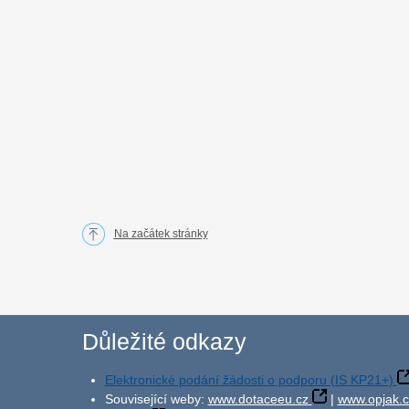
Na začátek stránky
Důležité odkazy
Elektronické podání žádosti o podporu (IS KP21+)
Související weby:
www.dotaceeu.cz
|
www.opjak.c