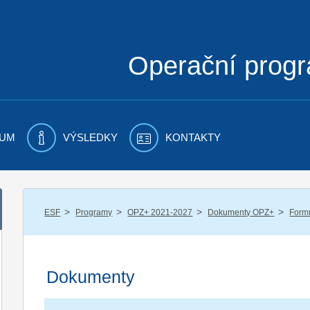
Operační prog
UM
VÝSLEDKY
KONTAKTY
/
/
/
/
ESF
Programy
OPZ+ 2021-2027
Dokumenty OPZ+
Formu
Dokumenty