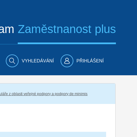
ram
Zaměstnanost plus
VYHLEDÁVÁNÍ
PŘIHLÁŠENÍ
láře z oblasti veřejné podpory a podpory de minimis