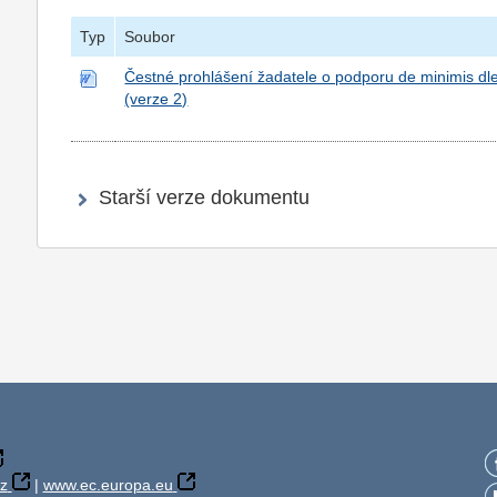
Typ
Soubor
Čestné prohlášení žadatele o podporu de minimis dl
(verze 2)
Starší verze dokumentu
z
|
www.ec.europa.eu