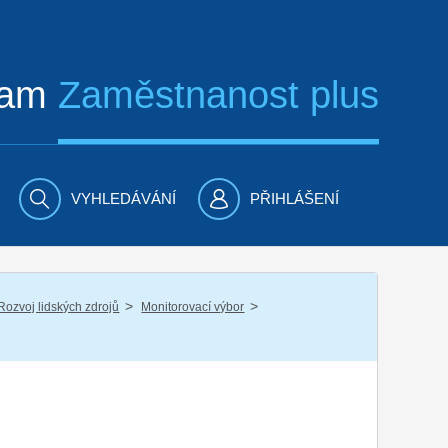
ram
Zaměstnanost plus
VYHLEDÁVÁNÍ
PŘIHLÁŠENÍ
/
/
Rozvoj lidských zdrojů
Monitorovací výbor