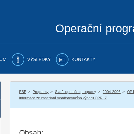
Operační prog
UM
VÝSLEDKY
KONTAKTY
/
/
/
/
ESF
Programy
Starší operační programy
2004-2006
OP 
Informace ze zasedání monitorovacího výboru OPRLZ
Obsah: