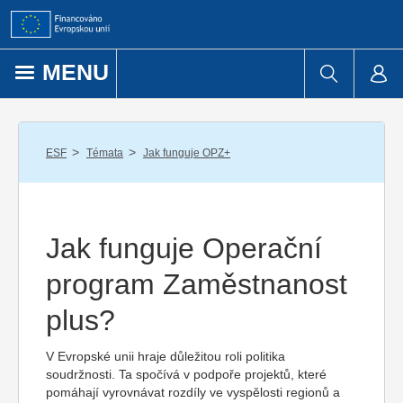
Přejít k obsahu
MENU
/
/
ESF
Témata
Jak funguje OPZ+
Jak funguje Operační
program Zaměstnanost
plus?
V Evropské unii hraje důležitou roli politika
soudržnosti. Ta spočívá v podpoře projektů, které
pomáhají vyrovnávat rozdíly ve vyspělosti regionů a