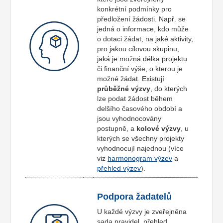
konkrétní podmínky pro
předložení žádosti. Např. se
jedná o informace, kdo může
o dotaci žádat, na jaké aktivity,
pro jakou cílovou skupinu,
jaká je možná délka projektu
či finanční výše, o kterou je
možné žádat. Existují
průběžné výzvy
, do kterých
lze podat žádost během
delšího časového období a
jsou vyhodnocovány
postupně, a
kolové výzvy
, u
kterých se všechny projekty
vyhodnocují najednou (více
viz
harmonogram výzev
a
přehled výzev
).
Podpora žadatelů
U každé výzvy je zveřejněna
sada pravidel, přehled