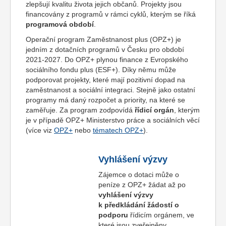
zlepšují kvalitu života jejich občanů. Projekty jsou
financovány z programů v rámci cyklů, kterým se říká
programová období
.
Operační program Zaměstnanost plus (OPZ+) je
jedním z dotačních programů v Česku pro období
2021-2027. Do OPZ+ plynou finance z Evropského
sociálního fondu plus (ESF+). Díky němu může
podporovat projekty, které mají pozitivní dopad na
zaměstnanost a sociální integraci. Stejně jako ostatní
programy má daný rozpočet a priority, na které se
zaměřuje. Za program zodpovídá
řídicí orgán
, kterým
je v případě OPZ+ Ministerstvo práce a sociálních věcí
(více viz
OPZ+
nebo
tématech OPZ+
).
Vyhlášení výzvy
Zájemce o dotaci může o
peníze z OPZ+ žádat až po
vyhlášení výzvy
k předkládání žádostí o
podporu
řídicím orgánem, ve
které jsou zveřejněny