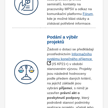
seminářů, kontakty na
pracovníky MPSV a odkaz na
komunikační platformu
Fórum
,
kde je možné klást otázky a
získávat potřebné informace.
Podání a výběr
projektů
Žádosti o dotaci se předkládají
prostřednictvím
Informačního
systému konečného příjemce
(IS KP21+) v období
stanoveném výzvou. Projekty
jsou následně hodnoceny
podle předem daných kritérií,
na jejichž základě jsou
vybráni
příjemci
, s nimiž je
uzavřen
právní akt o
poskytnutí podpory
, který
podrobně stanoví podmínky
realizace projektu, včetně jeho