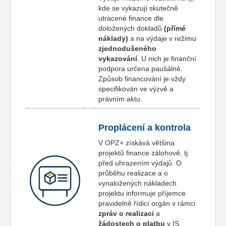
kde se vykazují skutečně
utracené finance dle
doložených dokladů
(přímé
náklady)
a na výdaje v režimu
zjednodušeného
vykazování
. U nich je finanční
podpora určena paušálně.
Způsob financování je vždy
specifikován ve výzvě a
právním aktu.
Proplácení a kontrola
V OPZ+ získává většina
projektů finance zálohově, tj.
před uhrazením výdajů. O
průběhu realizace a o
vynaložených nákladech
projektu informuje příjemce
pravidelně řídicí orgán v rámci
zpráv o realizaci
a
žádostech o platbu
v IS