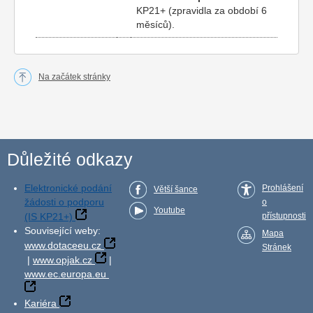
KP21+ (zpravidla za období 6
měsíců).
Na začátek stránky
Důležité odkazy
Elektronické podání
Prohlášení
Větší šance
žádosti o podporu
o
Youtube
(IS KP21+)
přístupnosti
Související weby:
Mapa
www.dotaceeu.cz
Stránek
|
www.opjak.cz
|
www.ec.europa.eu
Kariéra