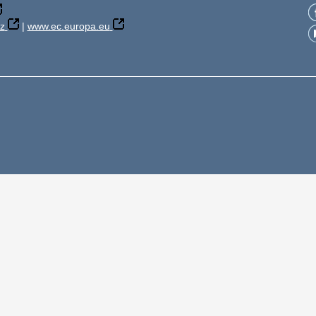
z
|
www.ec.europa.eu