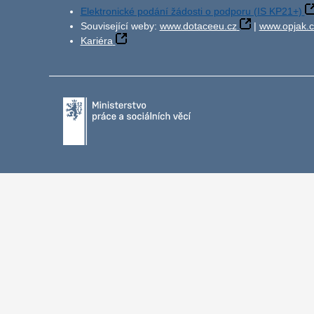
Elektronické podání žádosti o podporu (IS KP21+)
Související weby:
www.dotaceeu.cz
|
www.opjak.c
Kariéra