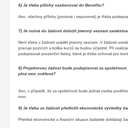
6) Je třeba přílohy naskenovat do Benefitu?
Ano, všechny přílohy (povinné i nepovinné) je třeba podepsa
7) Je nutné do žádosti doložit jmenný seznam zaměstnan
Není třeba v žádosti uvádět jmenný seznam. V žádosti uvedet
pracuje pozicích a kolika kurzů se budou účastnit. Při realiz
podepisovat prezenční listiny, které je třeba uchovat pro kon
8) Projektovou žádost bude podepisovat za společnost 
plná moc ověřená?
Ano, v případě, že za společnost bude jednat osoba pověřená
moc.
9) Je třeba se žádostí předložit ekonomické výsledky ža
Přehled ekonomické a finanční situace žadatele dokládají žad