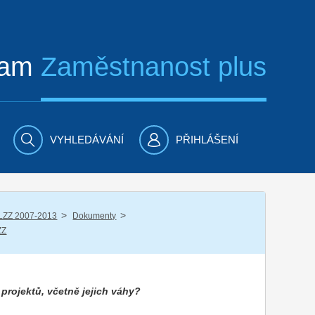
ram
Zaměstnanost plus
VYHLEDÁVÁNÍ
PŘIHLÁŠENÍ
/
/
LZZ 2007-2013
Dokumenty
ZZ
 projektů, včetně jejich váhy?