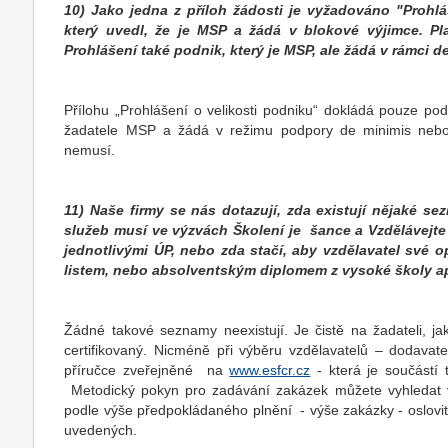
10) Jako jedna z příloh žádosti je vyžadováno "Prohlá
který uvedl, že je MSP a žádá v blokové výjimce. P
Prohlášení také podnik, který je MSP, ale žádá v rámci
Přílohu „Prohlášení o velikosti podniku“ dokládá pouze po
žadatele MSP a žádá v režimu podpory de minimis nebo 
nemusí.
11)
Naše firmy se nás dotazují, zda existují nějaké se
služeb musí ve výzvách Školení je
šance a Vzdělávejte
jednotlivými ÚP, nebo zda stačí, aby vzdělavatel své op
listem, nebo absolventským diplomem z vysoké školy a
Žádné takové seznamy neexistují. Je čistě na žadateli, j
certifikovaný. Nicméně při výběru vzdělavatelů – dodavat
příručce zveřejněné
na
www.esfcr.cz
- která je součástí
Metodický pokyn pro zadávání zakázek
můžete vyhledat v
podle výše předpokládaného plnění - výše zakázky - oslovit
uvedených.