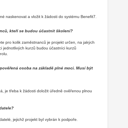
né naskenovat a vložit k žádosti do systému Benefit7.
ců, kteří se budou účastnit školení?
e pro kolik zaměstnanců je projekt určen, na jakých
aci jednotlivých kurzů budou účastníci kurzů
trolu.
pověřená osoba na základě plné moci. Musí být
, je třeba k žádosti doložit úředně ověřenou plnou
datele?
atelé, jejichž projekt byl vybrán k podpoře.