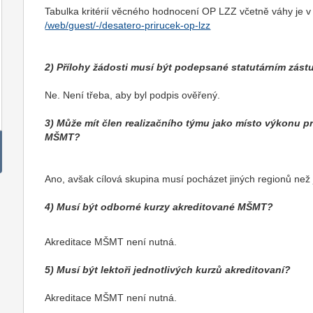
Tabulka kritérií věcného hodnocení OP LZZ včetně váhy je v p
/web/guest/-/desatero-prirucek-op-lzz
2) Přílohy žádosti musí být podepsané statutárním zást
Ne. Není třeba, aby byl podpis ověřený.
3) Může mít člen realizačního týmu jako místo výkonu p
MŠMT?
Ano, avšak cílová skupina musí pocházet jiných regionů než 
4) Musí být odborné kurzy akreditované MŠMT?
Akreditace MŠMT není nutná.
5) Musí být lektoři jednotlivých kurzů akreditovaní?
Akreditace MŠMT není nutná.