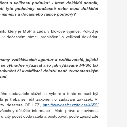
šení o velikosti podniku" - které dokládá podnik,
latí tyto podmínky současně nebo musí dokládat
 de minimis a dočasného rámce podpory?
dnik, který je MSP a žádá v blokové výjimce. Pokud je
v dočasném rámci, prohlášení o velikosti dokládat
znamy vzdělávacích agentur a vzdělavatelů, jejichž
 se výhradně využívat a to jak vydávané MPSV, tak
rávnění či kvalifikaci doložil např. živnostenským
pod.
akého dodavatele služeb si vybere a tento nemusí být
elů je třeba se řídit zákonem o zadávání zakázek. V
 tzv. desatera OP LZZ,
http://www.esfcr.cz/folder/4655/
šechny důležité informace.
Máte právo a povinnost
 určitý počet dodavatelů a postupovat podle zásad zde