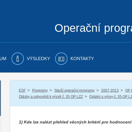
Operační prog
UM
VÝSLEDKY
KONTAKTY
/
/
/
/
ESF
Programy
Starší operační programy
2007-2013
OP 
/
Otázky a odpovědi k výzvě č. 35 OP LZZ
Ostatní u výzvy č. 35 OP L
1) Kde lze nalézt přehled věcných kritérií pro hodnocení