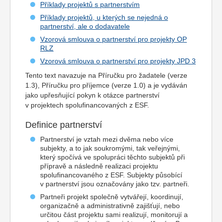
Příklady projektů s partnerstvím
Příklady projektů, u kterých se nejedná o
partnerství, ale o dodavatele
Vzorová smlouva o partnerství pro projekty OP
RLZ
Vzorová smlouva o partnerství pro projekty JPD 3
Tento text navazuje na Příručku pro žadatele (verze
1.3), Příručku pro příjemce (verze 1.0) a je vydáván
jako upřesňující pokyn k otázce partnerství
v projektech spolufinancovaných z ESF.
Definice partnerství
Partnerství je vztah mezi dvěma nebo více
subjekty, a to jak soukromými, tak veřejnými,
který spočívá ve spolupráci těchto subjektů při
přípravě a následně realizaci projektu
spolufinancovaného z ESF. Subjekty působící
v partnerství jsou označovány jako tzv. partneři.
Partneři projekt společně vytvářejí, koordinují,
organizačně a administrativně zajišťují, nebo
určitou část projektu sami realizují, monitorují a