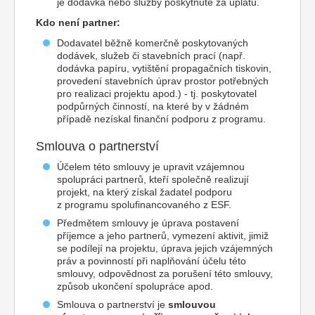
je dodávka nebo služby poskytnuté za úplatu.
Kdo není partner:
Dodavatel běžně komerčně poskytovaných
dodávek, služeb či stavebních prací (např.
dodávka papíru, vytištění propagačních tiskovin,
provedení stavebních úprav prostor potřebných
pro realizaci projektu apod.) - tj. poskytovatel
podpůrných činností, na které by v žádném
případě nezískal finanční podporu z programu.
Smlouva o partnerství
Účelem této smlouvy je upravit vzájemnou
spolupráci partnerů, kteří společně realizují
projekt, na který získal žadatel podporu
z programu spolufinancovaného z ESF.
Předmětem smlouvy je úprava postavení
příjemce a jeho partnerů, vymezení aktivit, jimiž
se podílejí na projektu, úprava jejich vzájemných
práv a povinností při naplňování účelu této
smlouvy, odpovědnost za porušení této smlouvy,
způsob ukončení spolupráce apod.
Smlouva o partnerství je
smlouvou