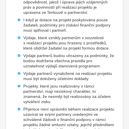
odpovědnost, jakož i úprava jejich vzájemných
práv a povinností při realizaci projektu je
upravena ve Smlouvě o partnerství.
I když je dotace na projekt poskytována pouze
žadateli, podmínky pro získání finanční podpory
musí splňovat i partneři.
Výdaje, které vznikly partnerům v souvislosti
s realizací projektu jsou hrazeny z prostředků,
které obdržel žadatel na projekt formou dotace.
Výdaje partnerů budou uhrazeny za podmínky, že
budou dodržena všechna pravidla pro
uznatelnost výdajů stanovená programem.
Výdaje partnerů vynaložené na realizaci projektu
musí být doloženy účetními doklady.
Projekty, které jsou realizovány v rámci
partnerství, mají neziskový charakter, to
znamená, že nesmějí být realizovány za účelem
vytváření zisku.
Příjemce není oprávněn během realizace projektu
uzavírat se svými partnery uvedenými ve
schválené žádosti o finanční podporu v rámci
projektu žádné smluvní vztahy, jejichž předmětem