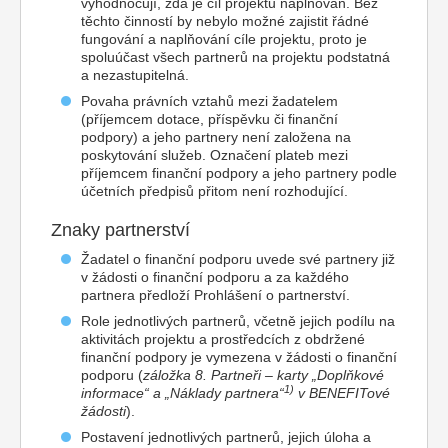
vyhodnocují, zda je cíl projektu naplňován. Bez
těchto činností by nebylo možné zajistit řádné
fungování a naplňování cíle projektu, proto je
spoluúčast všech partnerů na projektu podstatná
a nezastupitelná.
Povaha právních vztahů mezi žadatelem
(příjemcem dotace, příspěvku či finanční
podpory) a jeho partnery není založena na
poskytování služeb. Označení plateb mezi
příjemcem finanční podpory a jeho partnery podle
účetních předpisů přitom není rozhodující.
Znaky partnerství
Žadatel o finanční podporu uvede své partnery již
v žádosti o finanční podporu a za každého
partnera předloží Prohlášení o partnerství.
Role jednotlivých partnerů, včetně jejich podílu na
aktivitách projektu a prostředcích z obdržené
finanční podpory je vymezena v žádosti o finanční
podporu (
záložka 8. Partneři – karty „Doplňkové
1)
informace“ a „Náklady partnera“
v BENEFITové
žádosti
).
Postavení jednotlivých partnerů, jejich úloha a