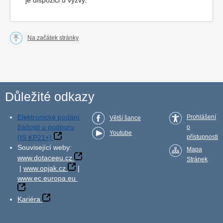
je dispozici u výzvy.
Na začátek stránky
Důležité odkazy
Elektronické podání
Prohlášení
Větší šance
žádosti o podporu
o
Youtube
(IS KP21+)
přístupnosti
Související weby:
Mapa
www.dotaceeu.cz
Stránek
|
www.opjak.cz
|
www.ec.europa.eu
Kariéra