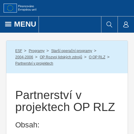
Přejít k obsahu
MENU
/
/
/
ESF
Programy
Starší operační programy
/
/
/
2004-2006
OP Rozvoj lidských zdrojů
O OP RLZ
Partnerství v projektech
Partnerství v
projektech OP RLZ
Obsah: