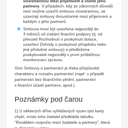
vícestrannou mezi příjemcem a všemi jeho
partnery
. V případech, kdy ze zákonných důvodů
není možné uzavřít smlouvu vícestrannou, se
uzavírají smlouvy dvoustranné mezi příjemcem a
každým z jeho partnerů.
Smlouva musí být uzavřena nejpozději do
3 měsíců od získání finanční podpory (tj. od
převzetí Rozhodnutí o poskytnutí dotace,
uzavření Dohody o poskytnutí příspěvku nebo
jiné příslušné smlouvy) a předložena
poskytovateli nejpozději s první průběžnou
monitorovací zprávou.
Vzor Smlouvy o partnerství je třeba přizpůsobit
charakteru a rozsahu partnerství (např. v případě
partnerství bez finančního plnění, partnerství
s finanční účastí partnera, apod.).
Poznámky pod čarou
1)
U některých dříve vyhlášených výzev tyto karty
chybí, místo toho žadatel předkládá tabulku
"Rozdělení rozpočtu mezi žadatele a partnery", která