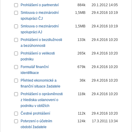
Prohlášení o partnerství
884k
20.1.2012 14:05
Smlouva o mezinárodní
1,5MB
29.4.2016 10:19
spolupráci ČJ
Smlouva o mezinárodní
1,5MB
29.4.2016 10:19
spolupráci AJ
Prohlášení o bezdlužnosti
133k
29.4.2016 10:20
a bezúhonnosti
Prohlášení o velikosti
265k
29.4.2016 10:20
podniku
Formulář finanční
679k
29.4.2016 10:20
identifikace
Přehled ekonomické a
36k
29.4.2016 10:20
finanční situace žadatele
Prohlášení o oprávněnosti
118k
29.4.2016 10:20
z hlediska ustanovení o
podniku v obtížích
Čestné prohlášení
112k
29.4.2016 10:20
Potvrzení o účetním
124k
17.3.2011 13:34
období žadatele