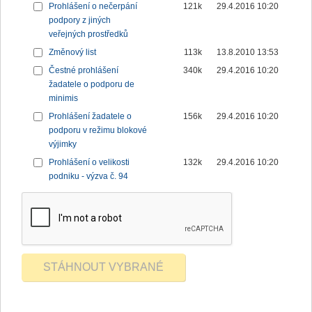
Prohlášení o nečerpání
121k
29.4.2016 10:20
podpory z jiných
veřejných prostředků
Změnový list
113k
13.8.2010 13:53
Čestné prohlášení
340k
29.4.2016 10:20
žadatele o podporu de
minimis
Prohlášení žadatele o
156k
29.4.2016 10:20
podporu v režimu blokové
výjimky
Prohlášení o velikosti
132k
29.4.2016 10:20
podniku - výzva č. 94