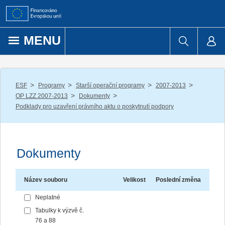
Přejít k obsahu
MENU
/
/
/
/
ESF
Programy
Starší operační programy
2007-2013
/
/
OP LZZ 2007-2013
Dokumenty
Podklady pro uzavření právního aktu o poskytnutí podpory
Dokumenty
Název souboru
Velikost
Poslední změna
Neplatné
Tabulky k výzvě č.
76 a 88