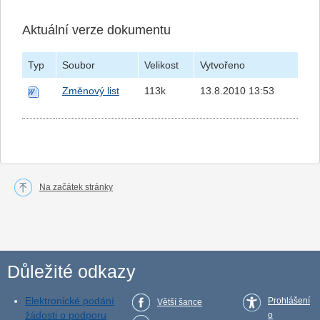
Aktuální verze dokumentu
Typ
Soubor
Velikost
Vytvořeno
Změnový list
113k
13.8.2010 13:53
Na začátek stránky
Důležité odkazy
Elektronické podání
Prohlášení
Větší šance
žádosti o podporu
o