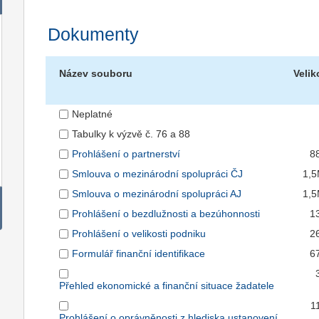
Dokumenty
Název souboru
Velik
Neplatné
Tabulky k výzvě č. 76 a 88
Prohlášení o partnerství
8
Smlouva o mezinárodní spolupráci ČJ
1,
Smlouva o mezinárodní spolupráci AJ
1,
Prohlášení o bezdlužnosti a bezúhonnosti
1
Prohlášení o velikosti podniku
2
Formulář finanční identifikace
6
Přehled ekonomické a finanční situace žadatele
1
Prohlášení o oprávněnosti z hlediska ustanovení