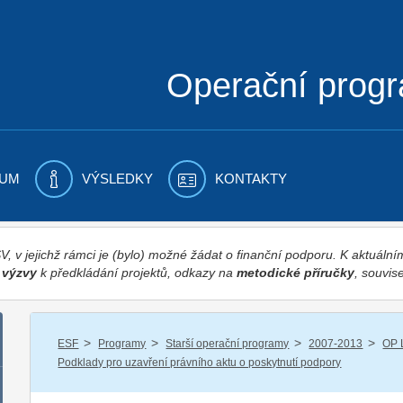
Operační prog
UM
VÝSLEDKY
KONTAKTY
 v jejichž rámci je (bylo) možné žádat o finanční podporu. K aktuál
,
výzvy
k předkládání projektů, odkazy na
metodické příručky
, souvise
/
/
/
/
ESF
Programy
Starší operační programy
2007-2013
OP 
Podklady pro uzavření právního aktu o poskytnutí podpory