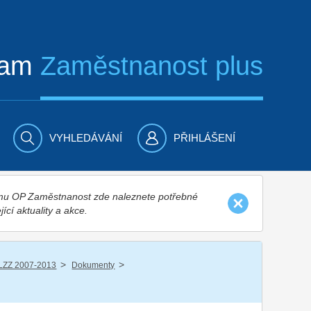
ram
Zaměstnanost plus
VYHLEDÁVÁNÍ
PŘIHLÁŠENÍ
nímu OP Zaměstnanost zde naleznete potřebné
jící aktuality a akce.
/
/
LZZ 2007-2013
Dokumenty