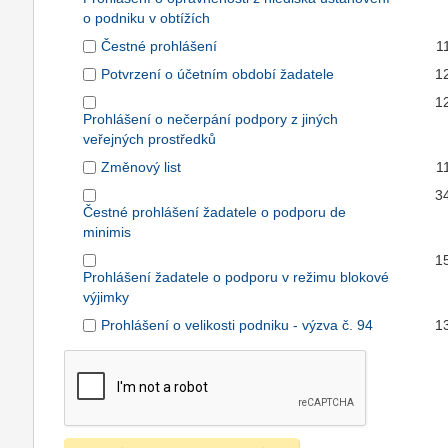
o podniku v obtížích
Čestné prohlášení
1
Potvrzení o účetním období žadatele
1
1
Prohlášení o nečerpání podpory z jiných
veřejných prostředků
Změnový list
1
3
Čestné prohlášení žadatele o podporu de
minimis
1
Prohlášení žadatele o podporu v režimu blokové
výjimky
Prohlášení o velikosti podniku - výzva č. 94
1