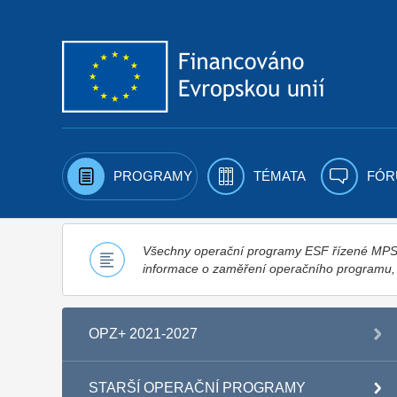
Přejít k obsahu
PROGRAMY
TÉMATA
FÓR
Všechny operační programy ESF řízené MPSV,
informace o zaměření operačního programu
OPZ+ 2021-2027
STARŠÍ OPERAČNÍ PROGRAMY