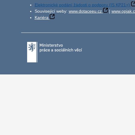
Elektronické podání žádosti o podporu (IS KP21+)
Související weby:
www.dotaceeu.cz
|
www.opjak.c
Kariéra