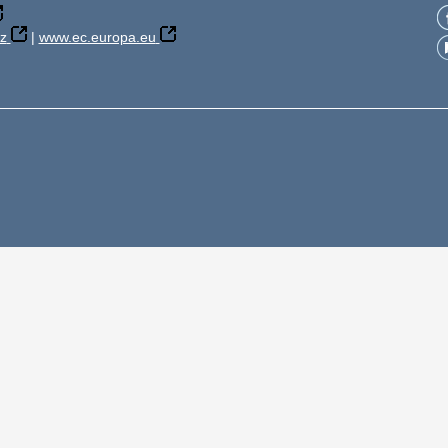
z
|
www.ec.europa.eu