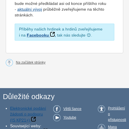
bude možné předkládat asi od konce příštího roku
-
aktuální vývoj
průběžně zveřejňujeme na těchto
stránkách.
Příběhy našich hrdinek a hrdinů zveřejňujeme
i na
Facebooku
,
tak nás sledujte 😊.
Na začátek stránky
Důležité odkazy
Elektronické podání
Prohlášení
Větší šance
žádosti o podporu
o
Youtube
(IS KP21+)
přístupnosti
Související weby:
Mapa