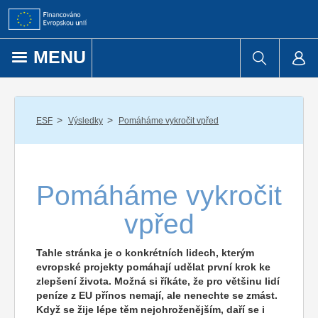
Přejít k obsahu
MENU
/
/
ESF
Výsledky
Pomáháme vykročit vpřed
Pomáháme vykročit
vpřed
Tahle stránka je o konkrétních lidech, kterým
evropské projekty pomáhají udělat první krok ke
zlepšení života. Možná si říkáte, že pro většinu lidí
peníze z EU přínos nemají, ale nenechte se zmást.
Když se žije lépe těm nejohroženějším, daří se i