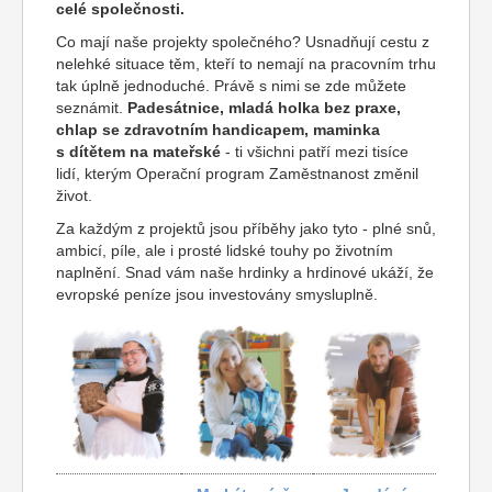
celé společnosti.
Co mají naše projekty společného? Usnadňují cestu z
nelehké situace těm, kteří to nemají na pracovním trhu
tak úplně jednoduché. Právě s nimi se zde můžete
seznámit.
Padesátnice, mladá holka bez praxe,
chlap se zdravotním handicapem, maminka
s dítětem na mateřské
- ti všichni patří mezi tisíce
lidí, kterým Operační program Zaměstnanost změnil
život.
Za každým z projektů jsou příběhy jako tyto - plné snů,
ambicí, píle, ale i prosté lidské touhy po životním
naplnění. Snad vám naše hrdinky a hrdinové ukáží, že
evropské peníze jsou investovány smysluplně.