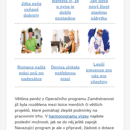
Markéta ví, že
Jan dává
Jitka peče
o syna je
nový život
voňavé
dobře
starému
dobroty
postaráno
nábytku
Lepší
Romana našla
Denisa získala
prevence pro
práci snů po
potřebnou
nás pro
padesátce
praxi
všechny
Většina peněz z Operačního programu Zaměstnanost
již byla rozdělena mezi tisíce menších či větších
projektů, které pomáhají zlepšit podmínky na
pracovním trhu. V
harmonogramu výzev
najdete
poslední možnosti, jak se do něj ještě zapojit.
Navazující program je ale v přípravě, žádosti o dotace