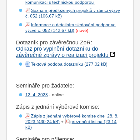
komunikaci s technickou podporou
Seznam předložených projektů v rámci výzvy
č. 052
Informace o detailním sledování podpor ve
výzvě č. 052
(nové)
Dotazník pro závěrečnou ZoR:
Odkaz pro vyplnění dotazníku do
závěrečné zprávy o realizaci projektu
Textová podoba dotazníku
Semináře pro žadatele:
12. 4. 2023
- online
Zápis z jednání výběrové komise:
Zápis z jednání výběrové komise dne 28. 8.
2023
+
prezenční listina
Semináře pro příjemce: