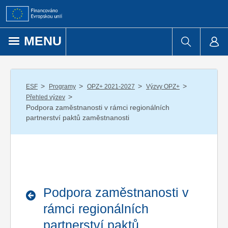
Přejít k obsahu
MENU
/
/
/
/
ESF
Programy
OPZ+ 2021-2027
Výzvy OPZ+
/
Přehled výzev
Podpora zaměstnanosti v rámci regionálních
partnerství paktů zaměstnanosti
Podpora zaměstnanosti v
rámci regionálních
partnerství paktů