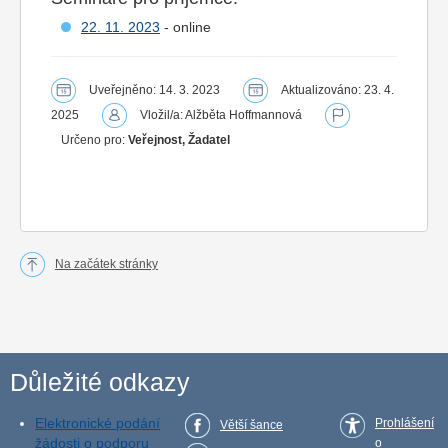
22. 11. 2023
- online
Uveřejněno: 14. 3. 2023
Aktualizováno: 23. 4.
2025
Vložil/a: Alžběta Hoffmannová
Určeno pro:
Veřejnost, Žadatel
Na začátek stránky
Důležité odkazy
Elektronické podání
Prohlášení
Větší šance
žádosti o podporu
o