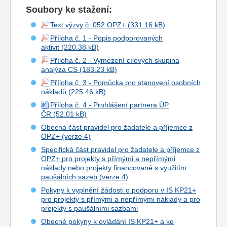
Soubory ke stažení:
Text výzvy č. 052 OPZ+
Příloha č. 1 - Popis podporovaných
aktivit
Příloha č. 2 - Vymezení cílových skupina
analýza CS
Příloha č. 3 - Pomůcka pro stanovení osobních
nákladů
Příloha č. 4 - Prohlášení partnera ÚP
ČR
Obecná část pravidel pro žadatele a příjemce z
OPZ+ (verze 4)
Specifická část pravidel pro žadatele a příjemce z
OPZ+ pro projekty s přímými a nepřímými
náklady nebo projekty financované s využitím
paušálních sazeb (verze 4)
Pokyny k vyplnění žádosti o podporu v IS KP21+
pro projekty s přímými a nepřímými náklady a pro
projekty s paušálními sazbami
Obecné pokyny k ovládání IS KP21+ a ke