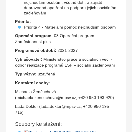
nejchudším osobám, včetně dětí, a zajistit
doprovodná opatření na podporu jejich sociálního
začleňování
Priorita:
Priorita 4 - Materiální pomoc nejchudším osobám
Operační program:
03 Operační program
Zaměstnanost plus
Programové období:
2021-2027
Vyhlašovatel:
Ministerstvo práce a sociálních věcí -
odbor realizace programů ESF – sociální začleňování
Typ výzvy:
uzavřená
Kontaktní osoby:
Michaela Ženčuchová
(michaela.zencuchova@mpsv.cz, +420 950 193 920)
Lada Doktor (lada.doktor@mpsv.cz, +420 950 195
715)
Soubory ke stažení: