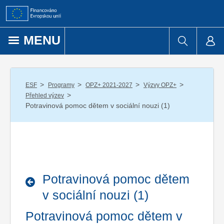
Přejít k obsahu
MENU
/
/
/
/
ESF
Programy
OPZ+ 2021-2027
Výzvy OPZ+
/
Přehled výzev
Potravinová pomoc dětem v sociální nouzi (1)
Potravinová pomoc dětem
v sociální nouzi (1)
Potravinová pomoc dětem v