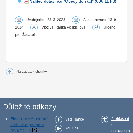
Náhled dotazníku "Obědy do škol"
Uveřejněno: 28. 3. 2023
Aktualizováno: 13. 9.
2024
Vložil/a: Radka Pospíšilová
Určeno
pro:
Žadatel
Na začátek stránky
Důležité odkazy
Elektronické podání
Prohlášení
Větší šance
žádosti o podporu
o
Youtube
(IS KP21+)
přístupnosti