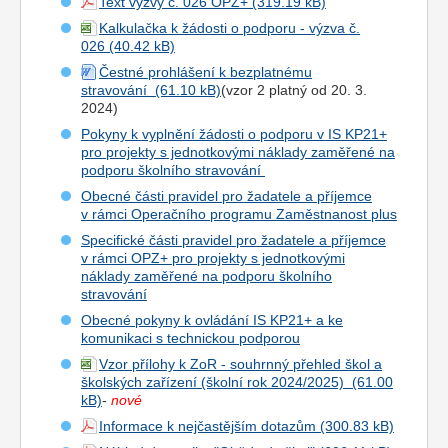
Text výzvy č. 026 OPZ+
Kalkulačka k žádosti o podporu - výzva č.
026
Čestné prohlášení k bezplatnému
stravování
(vzor 2 platný od 20. 3.
2024)
Pokyny k vyplnění žádosti o podporu v IS KP21+
pro projekty s jednotkovými náklady zaměřené na
podporu školního stravování
Obecné části pravidel pro žadatele a příjemce
v rámci Operačního programu Zaměstnanost plus
Specifické části pravidel pro žadatele a příjemce
v rámci OPZ+ pro projekty s jednotkovými
náklady zaměřené na podporu školního
stravování
Obecné pokyny k ovládání IS KP21+ a ke
komunikaci s technickou podporou
Vzor přílohy k ZoR - souhrnný přehled škol a
školských zařízení (školní rok 2024/2025)
-
nové
Informace k nejčastějším dotazům