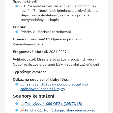
Specifický cíl:
2.1 Posilovat aktivní začleňování, a podpořit tak
rovné příležitosti, nediskriminaci a aktivní účast a
zlepšit zaměstnatelnost, zejména v případě
znevýhodněných skupin
Priorita:
Priorita 2 - Sociální začleňování
Operační program:
03 Operační program
Zaměstnanost plus
Programové období:
2021-2027
Vyhlašovatel:
Ministerstvo práce a sociálních věcí -
Odbor realizace programů ESF – sociální začleňování
Typ výzvy:
otevřená
Odkaz na související kluby fóra:
03_22_099_Služby na podporu sociálního
začleňování osob z Ukrajiny
Soubory ke stažení:
Text výzvy č. 099 OPZ+
Příloha č.1_Pomůcka pro stanovení osobních