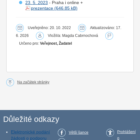
23. 5. 2023
- Praha i online +
prezentace
Uveřejněno: 20. 10. 2022
Aktualizováno: 17.
6. 2026
Vložil/a: Magda Cabrnochová
Určeno pro:
Veřejnost, Žadatel
Na začátek stránky
Důležité odkazy
Elektronické podání
Prohlášení
Větší šance
žádosti o podporu
o