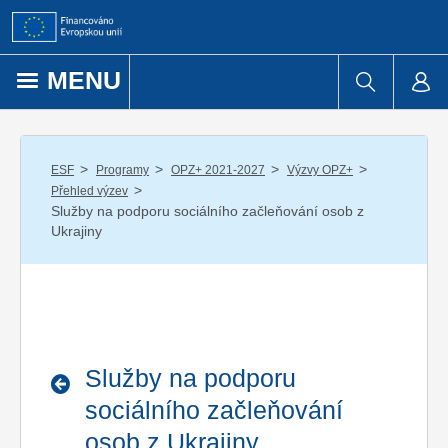
Přejít k obsahu
MENU
/
/
/
/
ESF
Programy
OPZ+ 2021-2027
Výzvy OPZ+
/
Přehled výzev
Služby na podporu sociálního začleňování osob z
Ukrajiny
Služby na podporu
sociálního začleňování
osob z Ukrajiny