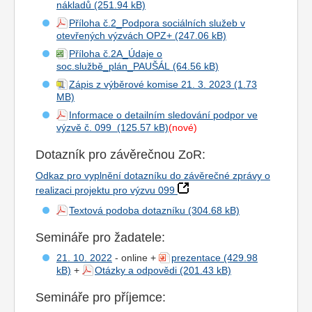
nákladů
Příloha č.2_Podpora sociálních služeb v
otevřených výzvách OPZ+
Příloha č.2A_Údaje o
soc.službě_plán_PAUŠÁL
Zápis z výběrové komise 21. 3. 2023
Informace o detailním sledování podpor ve
výzvě č. 099
(nové)
Dotazník pro závěrečnou ZoR:
Odkaz pro vyplnění dotazníku do závěrečné zprávy o
realizaci projektu pro výzvu 099
Textová podoba dotazníku
Semináře pro žadatele:
21. 10. 2022
- online +
prezentace
+
Otázky a odpovědi
Semináře pro příjemce: