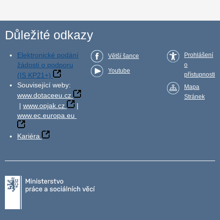
Důležité odkazy
Elektronické podání
Prohlášení
Větší šance
žádosti o podporu
o
Youtube
(IS KP21+)
přístupnosti
Související weby:
Mapa
www.dotaceeu.cz
Stránek
|
www.opjak.cz
|
www.ec.europa.eu
Kariéra