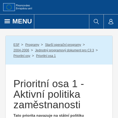
Přejít k obsahu
MENU
/
/
/
ESF
Programy
Starší operační programy
/
/
2004-2006
Jednotný programový dokument pro Cíl 3
/
Prioritní osy
Prioritní osa 1
Prioritní osa 1 -
Aktivní politika
zaměstnanosti
Tato priorita navazuje na státní politiku