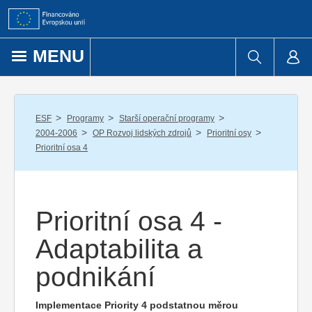
Přejít k obsahu
MENU
/
/
/
ESF
Programy
Starší operační programy
/
/
/
2004-2006
OP Rozvoj lidských zdrojů
Prioritní osy
Prioritní osa 4
Prioritní osa 4 -
Adaptabilita a
podnikání
Implementace Priority 4 podstatnou měrou