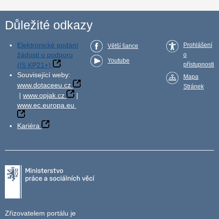
Důležité odkazy
Elektronické podání
Prohlášení
Větší šance
žádosti o podporu
o
Youtube
(IS KP21+)
přístupnosti
Související weby:
Mapa
www.dotaceeu.cz
Stránek
|
www.opjak.cz
|
www.ec.europa.eu
Kariéra
Zřizovatelem portálu je