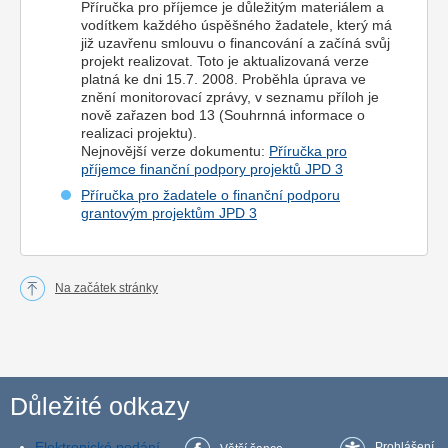
Příručka pro příjemce je důležitým materiálem a
vodítkem každého úspěšného žadatele, který má
již uzavřenu smlouvu o financování a začíná svůj
projekt realizovat. Toto je aktualizovaná verze
platná ke dni 15.7. 2008. Proběhla úprava ve
znění monitorovací zprávy, v seznamu příloh je
nově zařazen bod 13 (Souhrnná informace o
realizaci projektu).
Nejnovější verze dokumentu:
Příručka pro
příjemce finanční podpory projektů JPD 3
Příručka pro žadatele o finanční podporu
grantovým projektům JPD 3
Na začátek stránky
Důležité odkazy
Elektronické podání
Prohlášení