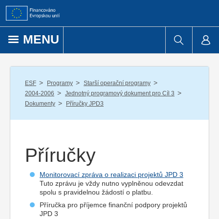
Přejít k obsahu
MENU
/
/
/
ESF
Programy
Starší operační programy
/
/
2004-2006
Jednotný programový dokument pro Cíl 3
/
Dokumenty
Příručky JPD3
Příručky
Monitorovací zpráva o realizaci projektů JPD 3
Tuto zprávu je vždy nutno vyplněnou odevzdat
spolu s pravidelnou žádostí o platbu.
Příručka pro příjemce finanční podpory projektů
JPD 3