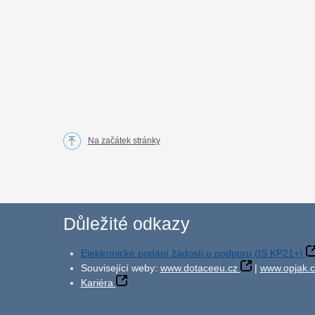
Na začátek stránky
Důležité odkazy
Elektronické podání žádosti o podporu (IS KP21+)
Související weby:
www.dotaceeu.cz
|
www.opjak.c
Kariéra