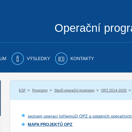
Operační prog
UM
VÝSLEDKY
KONTAKTY
/
/
/
/
ESF
Programy
Starší operační programy
OPZ 2014-2020
seznam operací (příjemců) OPZ a ostatních operačníc
MAPA PROJEKTŮ OPZ