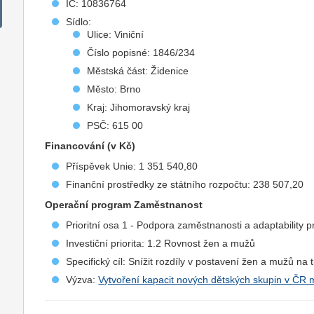
IČ: 10836764
Sídlo:
Ulice: Viniční
Číslo popisné: 1846/234
Městská část: Židenice
Město: Brno
Kraj: Jihomoravský kraj
PSČ: 615 00
Financování (v Kč)
Příspěvek Unie: 1 351 540,80
Finanční prostředky ze státního rozpočtu: 238 507,20
Operační program Zaměstnanost
Prioritní osa 1 - Podpora zaměstnanosti a adaptability p
Investiční priorita: 1.2 Rovnost žen a mužů
Specifický cíl: Snížit rozdíly v postavení žen a mužů na 
Výzva:
Vytvoření kapacit nových dětských skupin v ČR 