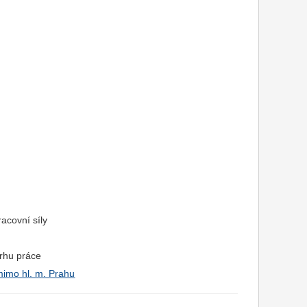
racovní síly
trhu práce
mimo hl. m. Prahu