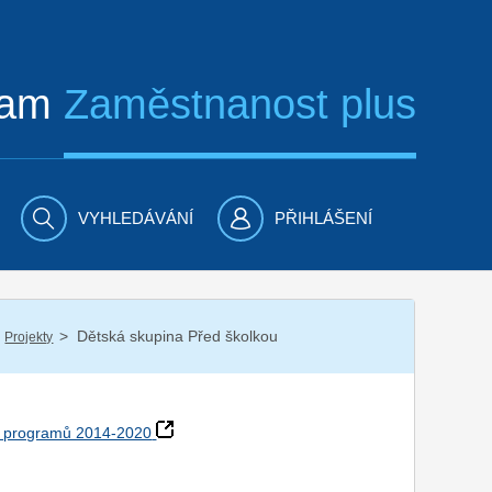
ram
Zaměstnanost plus
VYHLEDÁVÁNÍ
PŘIHLÁŠENÍ
/
Dětská skupina Před školkou
Projekty
h programů 2014-2020