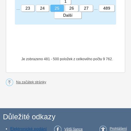
1
...
23
24
25
26
27
...
489
Další
STRÁNKA 25 489
Je zobrazeno 481 - 500 položek z celkového počtu 9 762.
Na začátek stránky
Důležité odkazy
Elektronické podání
Prohlášení
Větší šance