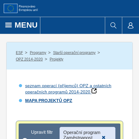
Přejít k obsahu
MENU
/
/
/
ESF
Programy
Starší operační programy
/
OPZ 2014-2020
Projekty
seznam operací (příjemců) OPZ a ostatních
operačních programů 2014-2020
MAPA PROJEKTŮ OPZ
Upravit filtr
Upravit filtr
Operační program
Zaměstnanost