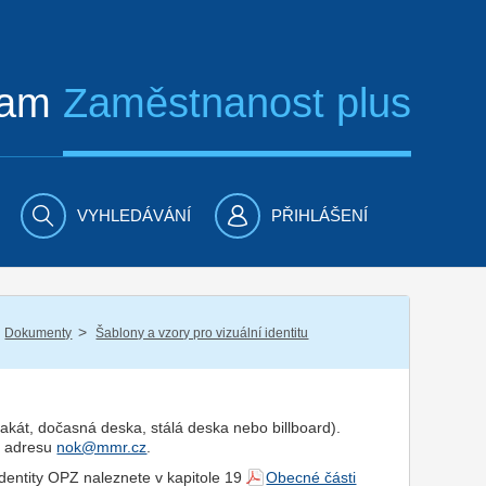
ram
Zaměstnanost plus
VYHLEDÁVÁNÍ
PŘIHLÁŠENÍ
/
Dokumenty
Šablony a vzory pro vizuální identitu
akát, dočasná deska, stálá deska nebo billboard).
na adresu
nok@mmr.cz
.
 identity OPZ naleznete v kapitole 19
Obecné části