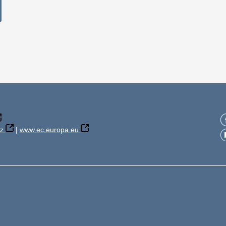
z
|
www.ec.europa.eu