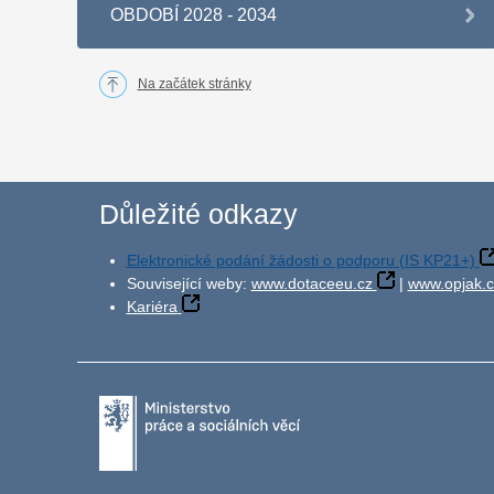
OBDOBÍ 2028 - 2034
Na začátek stránky
Důležité odkazy
Elektronické podání žádosti o podporu (IS KP21+)
Související weby:
www.dotaceeu.cz
|
www.opjak.c
Kariéra