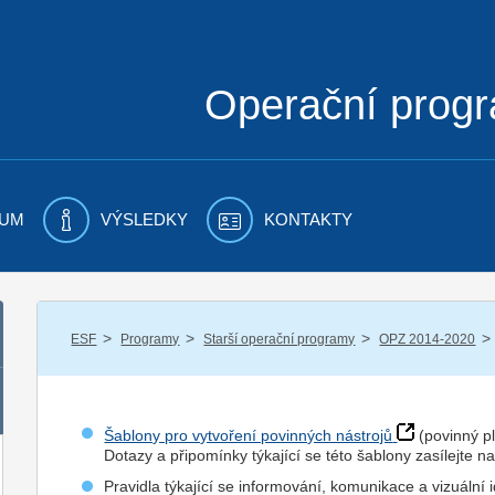
Operační prog
UM
VÝSLEDKY
KONTAKTY
/
/
/
/
ESF
Programy
Starší operační programy
OPZ 2014-2020
Šablony pro vytvoření povinných nástrojů
(povinný pl
Dotazy a připomínky týkající se této šablony zasílejte 
Pravidla týkající se informování, komunikace a vizuální