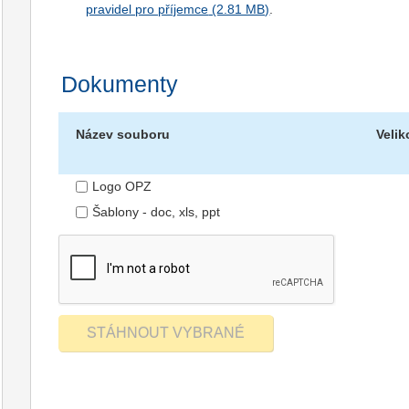
pravidel pro příjemce
.
Dokumenty
Název souboru
Velik
Logo OPZ
Šablony - doc, xls, ppt