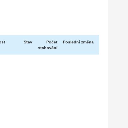
ost
Stav
Počet
Poslední změna
stahování