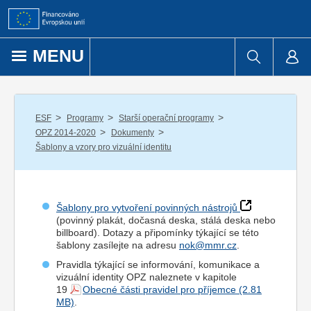
Přejít k obsahu
MENU
/
/
/
ESF
Programy
Starší operační programy
/
/
OPZ 2014-2020
Dokumenty
Šablony a vzory pro vizuální identitu
Šablony pro vytvoření povinných nástrojů
(povinný plakát, dočasná deska, stálá deska nebo
billboard). Dotazy a připomínky týkající se této
šablony zasílejte na adresu
nok@mmr.cz
.
Pravidla týkající se informování, komunikace a
vizuální identity OPZ naleznete v kapitole
19
Obecné části pravidel pro příjemce
.