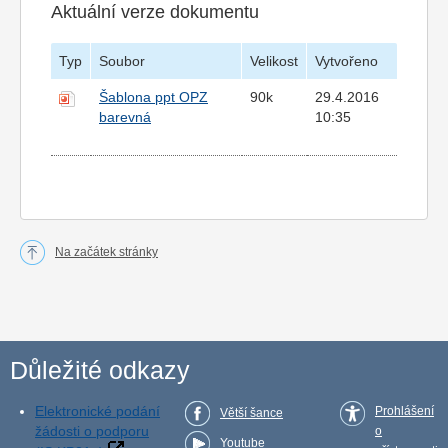
Aktuální verze dokumentu
Typ
Soubor
Velikost
Vytvořeno
Šablona ppt OPZ
90k
29.4.2016
barevná
10:35
Na začátek stránky
Důležité odkazy
Elektronické podání
Prohlášení
Větší šance
žádosti o podporu
o
Youtube