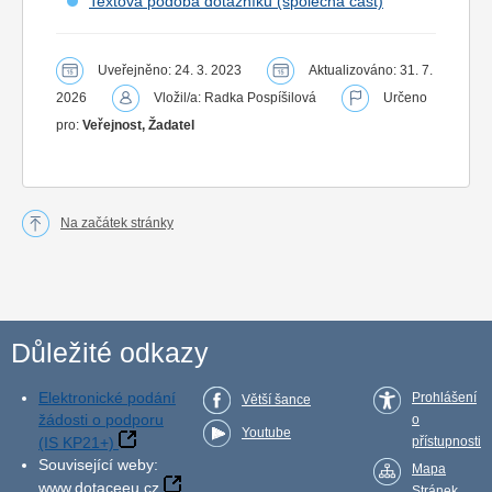
Textová podoba dotazníku (společná část)
Uveřejněno: 24. 3. 2023
Aktualizováno: 31. 7.
2026
Vložil/a: Radka Pospíšilová
Určeno
pro:
Veřejnost, Žadatel
Na začátek stránky
Důležité odkazy
Elektronické podání
Prohlášení
Větší šance
žádosti o podporu
o
Youtube
(IS KP21+)
přístupnosti
Související weby:
Mapa
www.dotaceeu.cz
Stránek