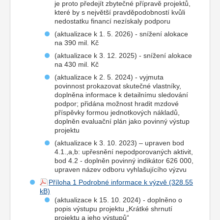
je proto předejít zbytečné přípravě projektů,
které by s největší pravděpodobností kvůli
nedostatku financí nezískaly podporu
(aktualizace k 1. 5. 2026) - snížení alokace
na 390 mil. Kč
(aktualizace k 3. 12. 2025) - snížení alokace
na 430 mil. Kč
(aktualizace k 2. 5. 2024) - vyjmuta
povinnost prokazovat skutečné vlastníky,
doplněna informace k detailnímu sledování
podpor; přidána možnost hradit mzdové
příspěvky formou jednotkových nákladů,
doplněn evaluační plán jako povinný výstup
projektu
(aktualizace k 3. 10. 2023) – upraven bod
4.1.,a,b: upřesnění nepodporovaných aktivit,
bod 4.2 - doplněn povinný indikátor 626 000,
upraven název odboru vyhlašujícího výzvu
Příloha 1 Podrobné informace k výzvě
(aktualizace k 15. 10. 2024) - doplněno o
popis výstupu projektu „Krátké shrnutí
projektu a jeho výstupů“