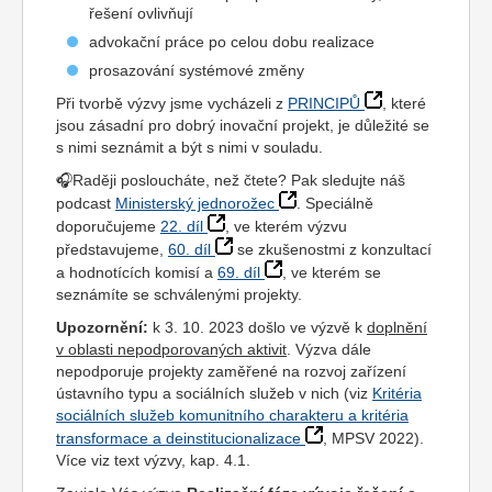
řešení ovlivňují
advokační práce po celou dobu realizace
prosazování systémové změny
Při tvorbě výzvy jsme vycházeli z
PRINCIPŮ
, které
jsou zásadní pro dobrý inovační projekt, je důležité se
s nimi seznámit a být s nimi v souladu.
🎧Raději posloucháte, než čtete? Pak sledujte náš
podcast
Ministerský jednorožec
. Speciálně
doporučujeme
22. díl
, ve kterém výzvu
představujeme,
60. díl
se zkušenostmi z konzultací
a hodnotících komisí a
69. díl
, ve kterém se
seznámíte se schválenými projekty.
Upozornění:
k 3. 10. 2023 došlo ve výzvě k
doplnění
v oblasti nepodporovaných aktivit
. Výzva dále
nepodporuje projekty zaměřené na rozvoj zařízení
ústavního typu a sociálních služeb v nich (viz
Kritéria
sociálních služeb komunitního charakteru a kritéria
transformace a deinstitucionalizace
, MPSV 2022).
Více viz text výzvy, kap. 4.1.