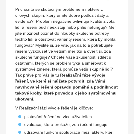
Přicházíte se skutečným problémem některé z
cílových skupin, který umíte dobře podložit daty a
evidencí? Problém negativně ovlivňuje kvalitu života
lidí a řešení buď neexistují nebo příliš nefungují? Měli
jste možnost poznat do hloubky skutečné potřeby
těchto lidí a otestovat varianty řešení, která by mohla
fungovat? Myslíte si, že víte, jak na to a potřebujete
řešení vyzkoušet ve větším měřítku a ověřit si, zda
skutečně funguje? Chcete Vaše zkušenosti sdílet s
ostatními, kterých se problém týká a směřovat k
systémové změně, která pomůže větší skupině lidí?
Tak právě pro Vás je tu
Realizační fáze vývoje
řešení
, ve které si můžete potvrdit, zda Vámi
navrhované řešení opravdu pomáhá a podniknout
takové kroky, které povedou k jeho systémovému
ukotvení.
V Realizační fázi vývoje řešení je klíčové:
pilotování řešení na více uživatelích
evaluace, která prokáže, zda řešení funguje
udržování funkční spolupráce mezi aktéry, kteří