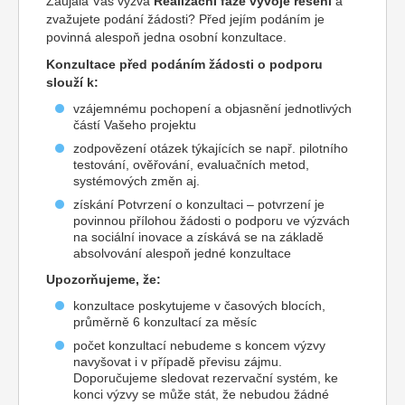
Zaujala Vás výzva
Realizační fáze vývoje řešení
a
zvažujete podání žádosti? Před jejím podáním je
povinná alespoň jedna osobní konzultace.
Konzultace před podáním žádosti o podporu
slouží k:
vzájemnému pochopení a objasnění jednotlivých
částí Vašeho projektu
zodpovězení otázek týkajících se např. pilotního
testování, ověřování, evaluačních metod,
systémových změn aj.
získání Potvrzení o konzultaci – potvrzení je
povinnou přílohou žádosti o podporu ve výzvách
na sociální inovace a získává se na základě
absolvování alespoň jedné konzultace
Upozorňujeme, že:
konzultace poskytujeme v časových blocích,
průměrně 6 konzultací za měsíc
počet konzultací nebudeme s koncem výzvy
navyšovat i v případě převisu zájmu.
Doporučujeme sledovat rezervační systém, ke
konci výzvy se může stát, že nebudou žádné