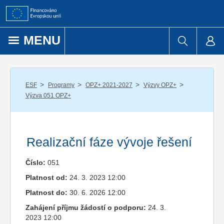
Přejít k obsahu
MENU
/
/
/
/
ESF
Programy
OPZ+ 2021-2027
Výzvy OPZ+
Výzva 051 OPZ+
Realizační fáze vývoje řešení
Číslo:
051
Platnost od:
24. 3. 2023 12:00
Platnost do:
30. 6. 2026 12:00
Zahájení příjmu žádostí o podporu:
24. 3.
2023 12:00