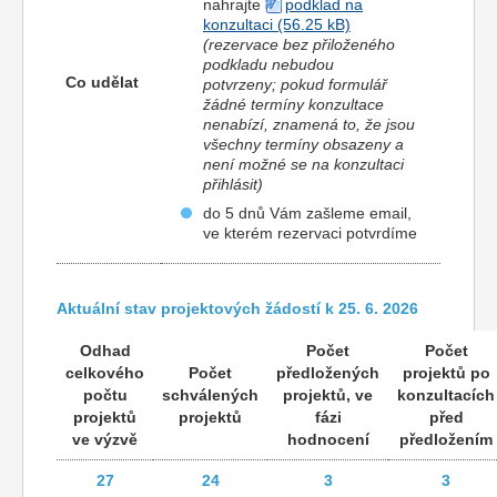
nahrajte
podklad na
konzultaci
(rezervace bez přiloženého
podkladu nebudou
Co udělat
potvrzeny; pokud formulář
žádné termíny konzultace
nenabízí, znamená to, že jsou
všechny termíny obsazeny a
není možné se na konzultaci
přihlásit
)
do 5 dnů Vám zašleme email,
ve kterém rezervaci potvrdíme
Aktuální stav projektových žádostí k 25. 6. 2026
Odhad
Počet
Počet
celkového
Počet
předložených
projektů po
počtu
schválených
projektů, ve
konzultacích
projektů
projektů
fázi
před
ve výzvě
hodnocení
předložením
27
24
3
3