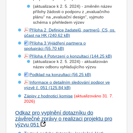
(aktualizace k 2. 5. 2024) - změněn název
přílohy žádosti o podporu z „evaluačního
plánu“ na „evaluační design“, vyjmuto
schéma s přehledem výzev
Příloha 2 Definice žadatelů, partnerů, CS, os.
účast na HK
Příloha 3 Vyjádření partnera o
spolupráci
Příloha 4 Potvrzení o konzultaci
(aktualizace k 2. 5. 2024) - aktualizován
název odboru vyhlašujícího výzvu
Podklad na konzultaci
Informace o detailním sledování podpor ve
výzvě č. 051
Zápisy z hodnoticí komise
(aktualizováno 31. 7.
2026)
Odkaz pro vyplnění dotazníku do
závěrečné zprávy o realizaci projektu pro
výzvu 051