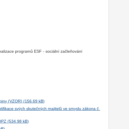
realizace programů ESF - sociální začleňování
kupiny (VZOR)
ntifikace svých skutečných majitelů ve smyslu zákona č.
 OPZ