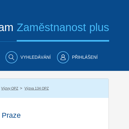
ram
Zaměstnanost plus
VYHLEDÁVÁNÍ
PŘIHLÁŠENÍ
/
Výzvy OPZ
Výzva 134 OPZ
v Praze