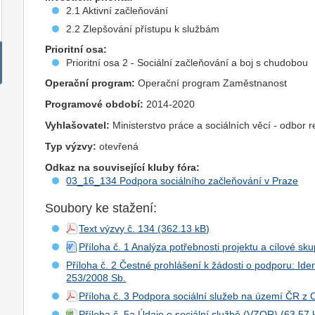
2.1 Aktivní začleňování
2.2 Zlepšování přístupu k službám
Prioritní osa:
Prioritní osa 2 - Sociální začleňování a boj s chudobou
Operační program:
Operační program Zaměstnanost
Programové období:
2014-2020
Vyhlašovatel:
Ministerstvo práce a sociálních věcí - odbor 
Typ výzvy:
otevřená
Odkaz na související kluby fóra:
03_16_134 Podpora sociálního začleňování v Praze
Soubory ke stažení:
Text výzvy č. 134
Příloha č. 1 Analýza potřebnosti projektu a cílové s
Příloha č. 2 Čestné prohlášení k žádosti o podporu: Ide
253/2008 Sb.
Příloha č. 3 Podpora sociální služeb na území ČR z
Příloha č. 5a Údaje o sociální službě (VZOR)