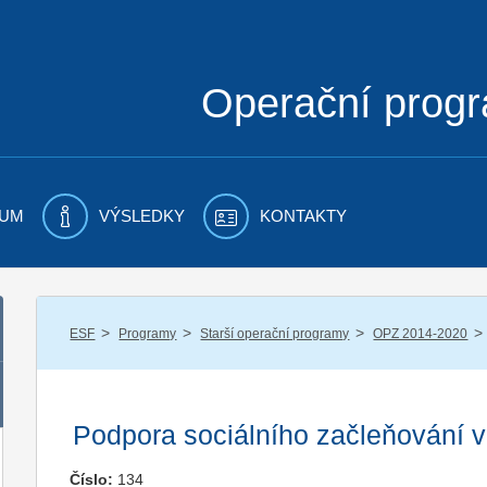
Operační prog
UM
VÝSLEDKY
KONTAKTY
/
/
/
/
ESF
Programy
Starší operační programy
OPZ 2014-2020
Podpora sociálního začleňování 
Číslo:
134