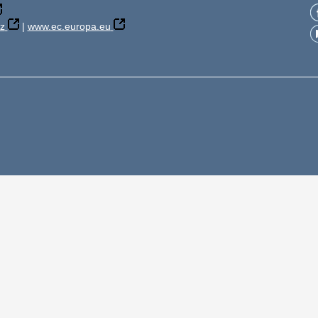
z
|
www.ec.europa.eu