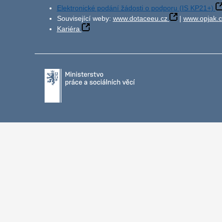
Elektronické podání žádosti o podporu (IS KP21+)
Související weby:
www.dotaceeu.cz
|
www.opjak.c
Kariéra