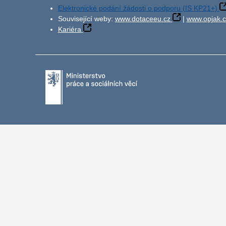
Elektronické podání žádosti o podporu (IS KP21+)
Související weby:
www.dotaceeu.cz
|
www.opjak.c
Kariéra