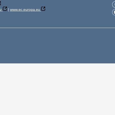
z
|
www.ec.europa.eu