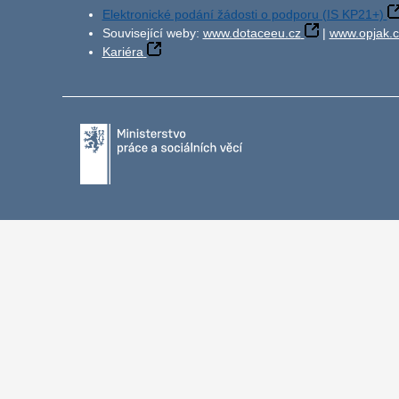
Elektronické podání žádosti o podporu (IS KP21+)
Související weby:
www.dotaceeu.cz
|
www.opjak.c
Kariéra