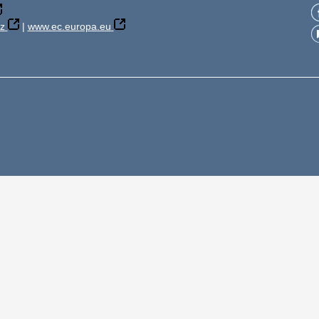
z
|
www.ec.europa.eu