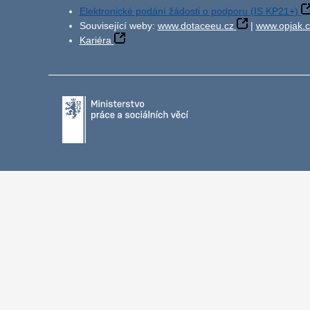
Elektronické podání žádosti o podporu (IS KP21+)
Související weby:
www.dotaceeu.cz
|
www.opjak.c
Kariéra