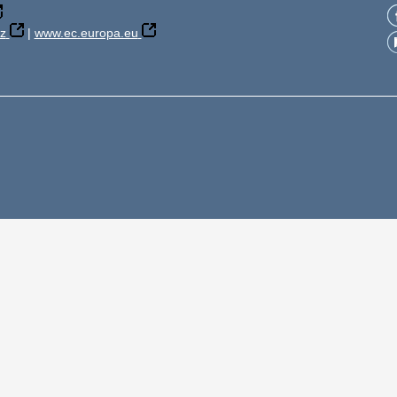
z
|
www.ec.europa.eu