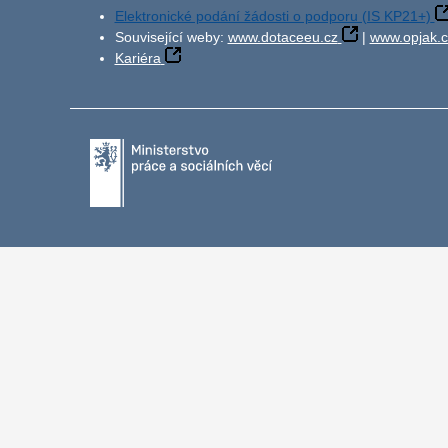
Elektronické podání žádosti o podporu (IS KP21+)
Související weby:
www.dotaceeu.cz
|
www.opjak.c
Kariéra