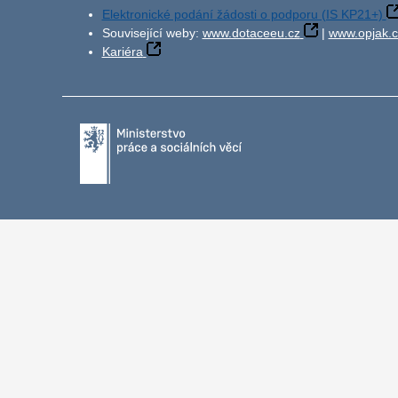
Elektronické podání žádosti o podporu (IS KP21+)
Související weby:
www.dotaceeu.cz
|
www.opjak.c
Kariéra