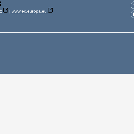
z
|
www.ec.europa.eu