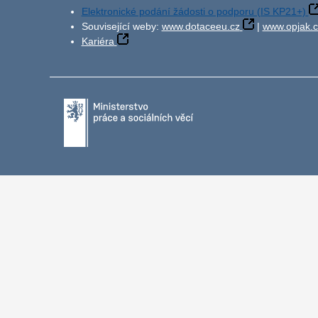
Elektronické podání žádosti o podporu (IS KP21+)
Související weby:
www.dotaceeu.cz
|
www.opjak.c
Kariéra