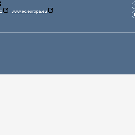
z
|
www.ec.europa.eu