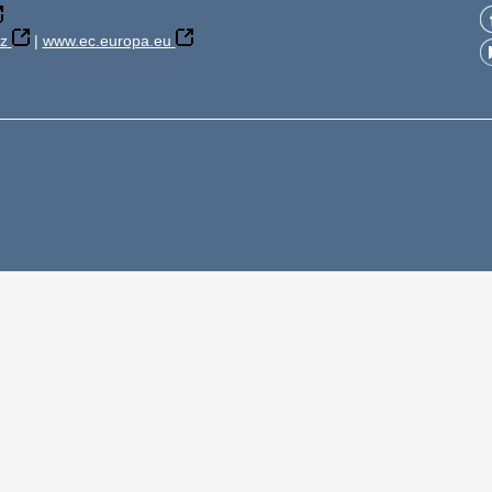
z
|
www.ec.europa.eu