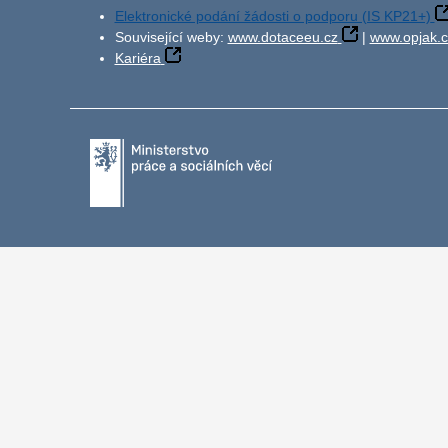
Elektronické podání žádosti o podporu (IS KP21+)
Související weby:
www.dotaceeu.cz
|
www.opjak.c
Kariéra