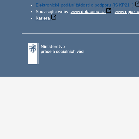
Elektronické podání žádosti o podporu (IS KP21+)
Související weby:
www.dotaceeu.cz
|
www.opjak.c
Kariéra