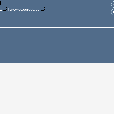
z
|
www.ec.europa.eu