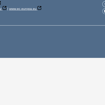
z
|
www.ec.europa.eu