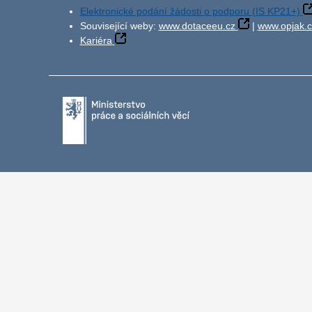
Elektronické podání žádosti o podporu (IS KP21+)
Související weby:
www.dotaceeu.cz
|
www.opjak.c
Kariéra