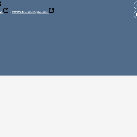
z
|
www.ec.europa.eu