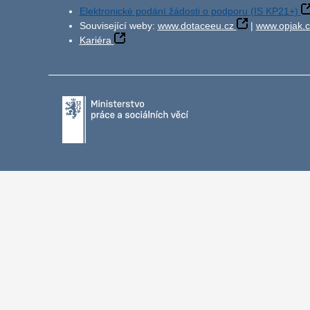
Elektronické podání žádosti o podporu (IS KP21+)
Související weby:
www.dotaceeu.cz
|
www.opjak.c
Kariéra