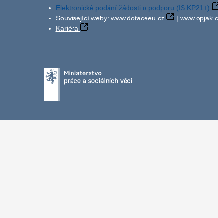
Elektronické podání žádosti o podporu (IS KP21+)
Související weby:
www.dotaceeu.cz
|
www.opjak.c
Kariéra