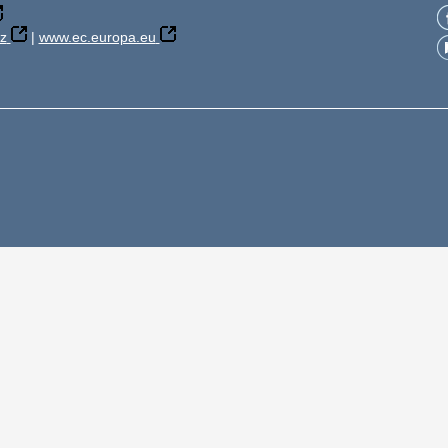
z
|
www.ec.europa.eu