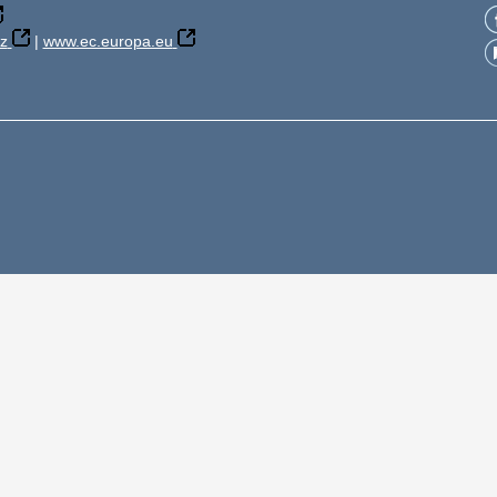
z
|
www.ec.europa.eu