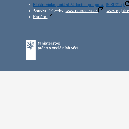
Elektronické podání žádosti o podporu (IS KP21+)
Související weby:
www.dotaceeu.cz
|
www.opjak.c
Kariéra